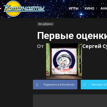
Котонавты
ИГРЫ
КИНО
АН
Без рубрики
Первые оценки
От
Сергей 
Поделиться в Facebook
Твитнуть в 