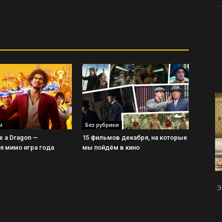
и
Без рубрики
ke a Dragon —
15 фильмов декабря, на которые
 мимо игра года
мы пойдём в кино
Э