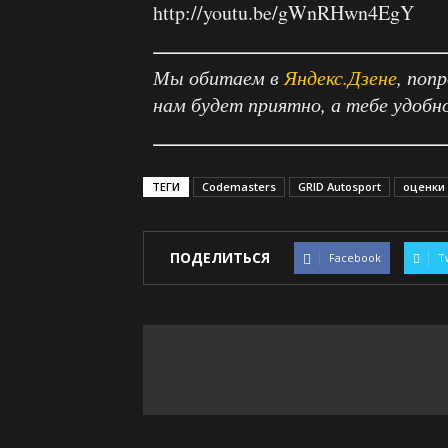
http://youtu.be/gWnRHwn4EgY
Мы обитаем в
Яндекс.Дзене
, поп
нам будет приятно, а тебе удобн
ТЕГИ
Codemasters
GRID Autosport
оценки
ПОДЕЛИТЬСЯ
Facebook
T