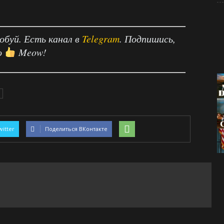
робуй. Есть канал в
Telegram
. Подпишись,
о
Meow!
witter
Поделиться ВКонтакте