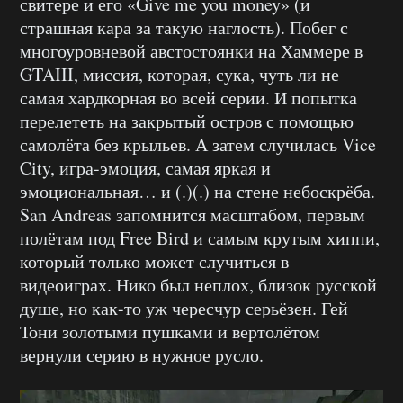
свитере и его «Give me you money» (и
страшная кара за такую наглость). Побег с
многоуровневой австостоянки на Хаммере в
GTAIII, миссия, которая, сука, чуть ли не
самая хардкорная во всей серии. И попытка
перелететь на закрытый остров с помощью
самолёта без крыльев. А затем случилась Vice
City, игра-эмоция, самая яркая и
эмоциональная… и (.)(.) на стене небоскрёба.
San Andreas запомнится масштабом, первым
полётам под Free Bird и самым крутым хиппи,
который только может случиться в
видеоиграх. Нико был неплох, близок русской
душе, но как-то уж чересчур серьёзен. Гей
Тони золотыми пушками и вертолётом
вернули серию в нужное русло.