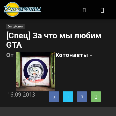
Котонавты
Без рубрики
[Спец] За что мы любим
GTA
От
Котонавты
-
16.09.2013