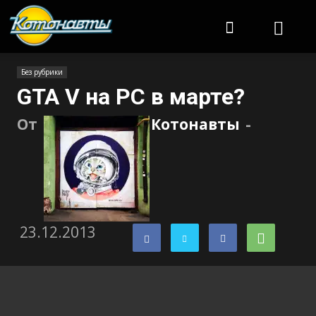
Котонавты
Без рубрики
GTA V на PC в марте?
От
Котонавты
-
23.12.2013