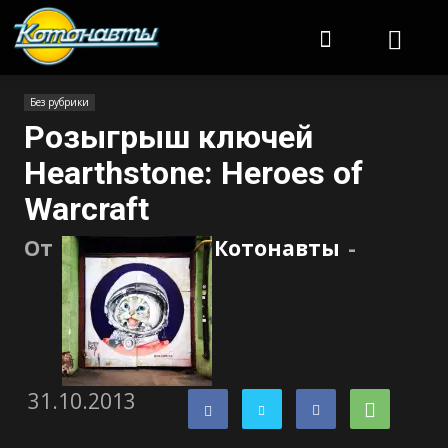
Котонавты
Без рубрики
Розыгрыш ключей
Hearthstone: Heroes of
Warcraft
От
Котонавты
-
31.10.2013