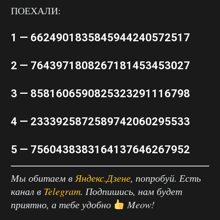
ПОЕХАЛИ:
1 — 6624901835845944240572517
2 — 7643971808267181453453027
3 — 8581606590825323291116798
4 — 2333925872589742060295533
5 — 7560438383164137646267952
Мы обитаем в
Яндекс.Дзене
, попробуй. Есть
канал в
Telegram
. Подпишись, нам будет
приятно, а тебе удобно
Meow!