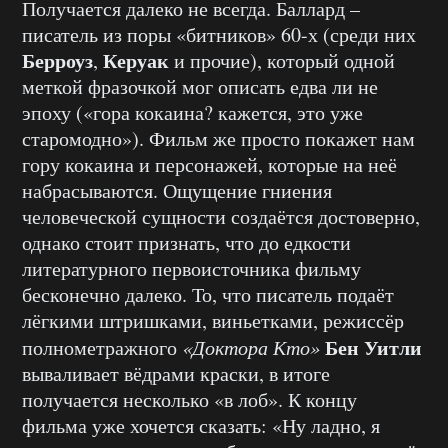
Получается далеко не всегда. Баллард –
писатель из поры «битников» 60-х (среди них
Берроуз
Керуак
,
и прочие), который одной
меткой фразочкой мог описать едва ли не
эпоху («гора кокаина? кажется, это уже
старомодно»). Фильм же просто покажет нам
гору кокаина и персонажей, которые на неё
набрасываются. Ощущение гниения
человеческой сущности создаётся достоверно,
однако стоит признать, что до едкости
литературного первоисточника фильму
бесконечно далеко. То, что писатель подаёт
лёгкими штришками, виньетками, режиссёр
Бен Уитли
полнометражного
«Доктора Кто»
вываливает вёдрами краски, в итоге
получается несколько «в лоб». К концу
фильма уже хочется сказать: «Ну ладно, я