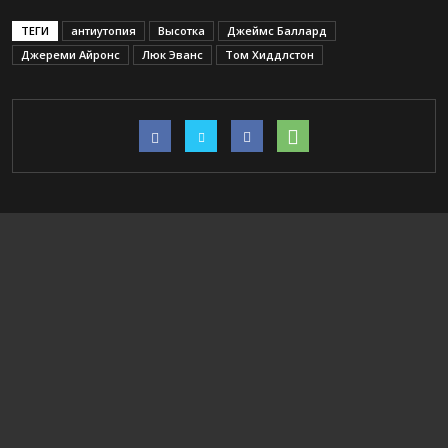
ТЕГИ
антиутопия
Высотка
Джеймс Баллард
Джереми Айронс
Люк Эванс
Том Хиддлстон