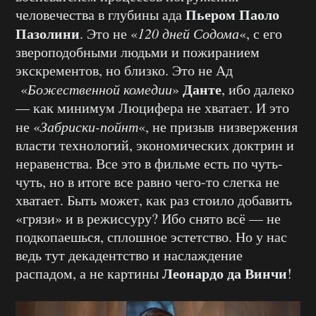
Пьером Паоло
человечества в глубины ада
Пазолини
. Это не «
120 дней Содома
«, с его
звероподобными людьми и пожиранием
экскрементов, но близко. Это не Ад
Данте
«
Божественной комедии
»
, ибо далеко
— как минимум Люцифера не хватает. И это
не «
Забриски-пойнт
«, не призыв низвержения
власти технологий, экономических доктрин и
неравенства. Все это в фильме есть по чуть-
чуть, но в итоге все равно чего-то слегка не
хватает. Быть может, как раз стоило добавить
«грязи» и в режиссуру? Ибо снято всё — не
подкопаешься, сплошное эстетство. Но у нас
ведь тут декадентство и наслаждение
Леонардо да Винчи
распадом, а не картины
!