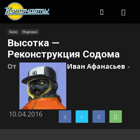
Котонавты
Кино
Рецензии
Высотка —
Реконструкция Содома
От
Иван Афанасьев
-
10.04.2016