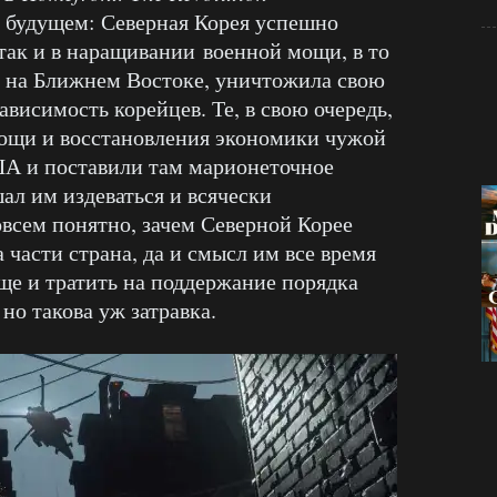
м будущем: Северная Корея успешно
 так и в наращивании военной мощи, в то
х на Ближнем Востоке, уничтожила свою
висимость корейцев. Те, в свою очередь,
ощи и восстановления экономики чужой
ША и поставили там марионеточное
ал им издеваться и всячески
овсем понятно, зачем Северной Корее
части страна, да и смысл им все время
ще и тратить на поддержание порядка
но такова уж затравка.