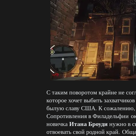
С таким поворотом крайне не сог
которое хочет выбить захватчиков
былую славу США. К сожалению, в
Сопротивления в Филадельфии ока
Итана Броуди
новичка
нужно в ск
отвоевать свой родной край. Общ