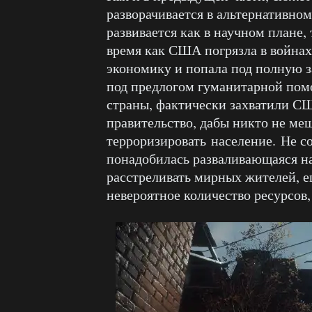
разворачивается в альтернативно
развивается как в научном плане,
время как США погрязла в война
экономику и попала под полную за
под предлогом гуманитарной пом
страны, фактически захватили С
правительство, дабы никто не меш
терроризировать население. Не с
понадобилась разваливающаяся на 
расстреливать мирных жителей, е
невероятное количество ресурсов, 