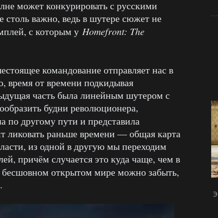
олне может конкурировать с русскими
е столь важно, ведь в шутере сюжет не
ймплей, с которым у
Homefront: The
естоящее командование отправляет нас в
, время от времени подкидывая
дыдущая часть была линейным шутером с
образить будни революционера,
 по другому пути и представила
ит ликовать раньше времени — общая карта
бласти, из одной в другую мы переходим
ей, причём случается это куда чаще, чем в
ом бесшовном открытом мире можно забыть,
.
Э