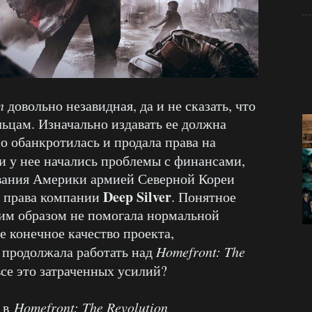
n
довольно незавидная, да и не сказать, что
льцам. Изначально издавать ее должна
о обанкротилась и продала права на
 и у нее начались проблемы с финансами,
евания Америки армией Северной Кореи
Deep Silver
ь права компании
. Понятное
коим образом не помогала нормальной
е конечное качество проекта,
 продолжала работать над
Homefront: The
все это затраченных усилий?
т в
Homefront: The Revolution