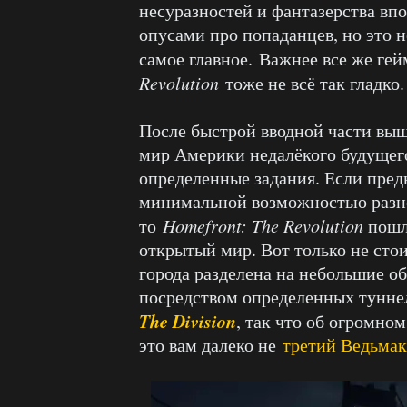
несуразностей и фантазерства вп
опусами про попаданцев, но это н
самое главное. Важнее все же ге
Revolution
тоже не всё так гладко.
После быстрой вводной части выш
мир Америки недалёкого будущего
определенные задания. Если пре
минимальной возможностью разно
то
Homefront: The Revolution
пошла
открытый мир. Вот только не сто
города разделена на небольшие о
посредством определенных туннел
The Division
, так что об огромн
это вам далеко не
третий Ведьмак