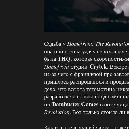
Судьба у
Homefront: The Revolutio
она приносила удачу своим владе
THQ
была
, которая скоропостижн
Crytek
Homefront
студии
. Вскоре
из-за чего с франшизой про заво
пришлось распрощаться и продат
дело, что вся эта тягомотина ни
разработке и ставила под сомнени
Dambuster Games
но
в поте лица
Revolution
. Вот только стоило ли 
Как и в предыдущей части, сюже