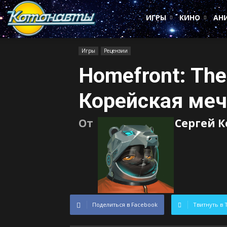
Котонавты
ИГРЫ
КИНО
АН
Игры
Рецензии
Homefront: The
Корейская меч
От
Сергей 
Поделиться в Facebook
Твитнуть в 