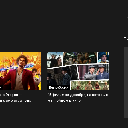
T
и
Без рубрики
ke a Dragon —
15 фильмов декабря, на которые
 мимо игра года
мы пойдём в кино