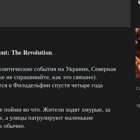
nt: The Revolution
.
олитические события на Украине, Северная
е не спрашивайте, как это связано).
ся в Филадельфии спустя четыре года
С
п
не пойми во что. Жители ходят хмурые, за
, а улицы патрулируют маленькие
к обычно.