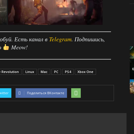
робуй. Есть канал в
Telegram
. Подпишись,
о
Meow!
 Revolution
Linux
Mac
PC
PS4
Xbox One
witter
Поделиться ВКонтакте