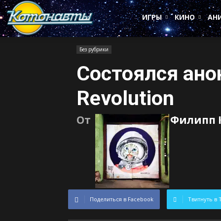
Котонавты
ИГРЫ
КИНО
АН
Без рубрики
Состоялся ано
Revolution
От
Филипп 
Поделиться в Facebook
Твитнуть в 