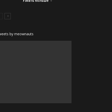
Узнать больше
weets by meownauts