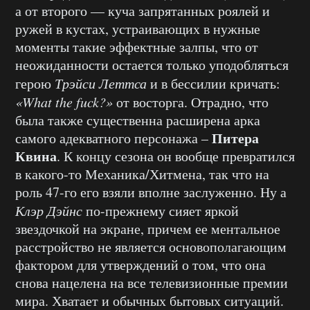
а от второго — куча запрятанных роялей и
ружей в кустах, устраивающих в нужные
моменты такие эффектные залпы, что от
неожиданности остается только уподобляться
герою
Трэйси Леттса
и в бессилии кричать:
«What the fuck?»
от восторга. Отрадно, что
была также существенна расширена арка
Питера
самого адекватного персонажа –
Квина
. К концу сезона он вообще превратился
в какого-то Механика/Хитмена, так что на
роль 47-го его взяли вполне заслуженно. Ну а
Клэр Дэйнс
по-прежнему сияет яркой
звездочкой на экране, причем ее ментальное
расстройство не является основополагающим
фактором для утверждений о том, что она
снова нацелена на все телевизионные премии
мира. Хватает и обычных бытовых ситуаций.