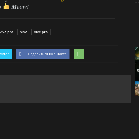
о
Meow!
 vive pro
Vive
vive pro
witter
Поделиться ВКонтакте