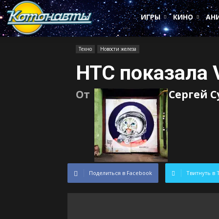
Котонавты
ИГРЫ
КИНО
АН
Техно
Новости железа
HTC показала V
От
Сергей 
Поделиться в Facebook
Твитнуть в 