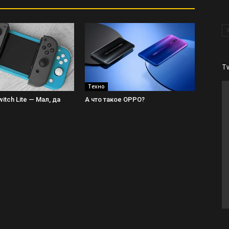
T
Техно
itch Lite — Мал, да
А что такое OPPO?