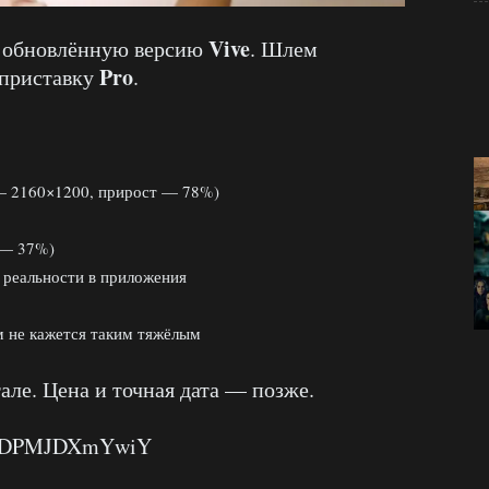
Vive
 обновлённую версию
. Шлем
Pro
 приставку
.
— 2160×1200, прирост — 78%)
 — 37%)
 реальности в приложения
 не кажется таким тяжёлым
але. Цена и точная дата — позже.
?v=DPMJDXmYwiY