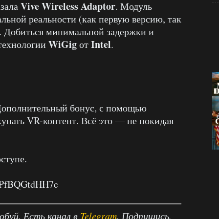
Vive Wireless Adaptor
азала
. Модуль
льной реальности (как первую версию, так
. Добиться минимальной задержки и
WiGig
Intel
 технологии
от
.
Дополнительный бонус, с помощью
упать VR-контент. Всё это ­— не покидая
ступе.
v=PfBQGtdHH7c
робуй. Есть канал в
Telegram
. Подпишись,