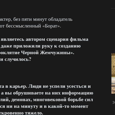
актер, без пяти минут обладатель
тот бессмысленный «Борат».
 являетесь автором сценария фильма
даже приложили руку к созданию
роклятие Черной Жемчужины».
ми случилось?
а в карьер. Люди не успели усесться и
, а вы обрушиваете на них информацию
лий, демонах, многовековой борьбе сил
Э
тся ни на минуту и в какой-то момент
ткровенно тяжело.