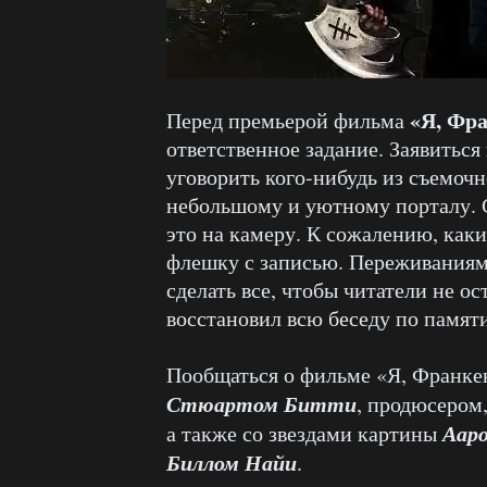
«Я, Фр
Перед премьерой фильма
ответственное задание. Заявитьс
уговорить кого-нибудь из съемоч
небольшому и уютному порталу. С
это на камеру. К сожалению, как
флешку с записью. Переживаниям
сделать все, чтобы читатели не ос
восстановил всю беседу по памяти
Пообщаться о фильме «Я, Франке
Стюартом Битти
, продюсером
Аар
а также со звездами картины
Биллом Найи
.