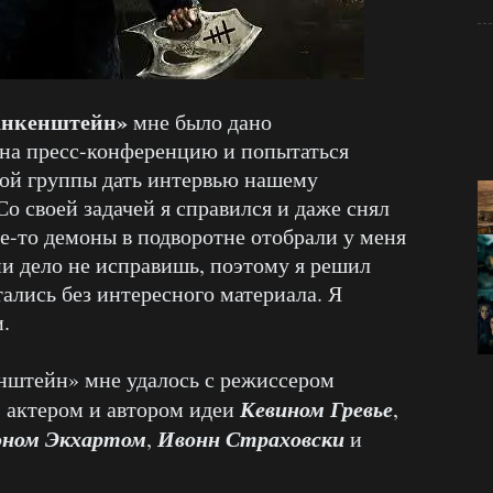
анкенштейн»
мне было дано
я на пресс-конференцию и попытаться
ной группы дать интервью нашему
о своей задачей я справился и даже снял
ие-то демоны в подворотне отобрали у меня
и дело не исправишь, поэтому я решил
тались без интересного материала. Я
.
нштейн» мне удалось с режиссером
Кевином Гревье
, актером и автором идеи
,
оном Экхартом
Ивонн Страховски
,
и