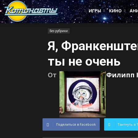
Котонавты
ИГРЫ
КИНО
АН
Без рубрики
Я, Франкенште
ты не очень
От
Филипп 
Поделиться в Facebook
Твитнуть в 