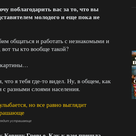
очу поблагодарить вас за то, что вы
дставителем молодого и еще пока не
бим общаться и работать с незнакомыми и
вот ты кто вообще такой?
 картины…
, что я тебя где-то видел. Ну, в общем, как
 с разными слоями населения.
ыглядит устрашающе
к Кевину Гревье. Как к вам пришла