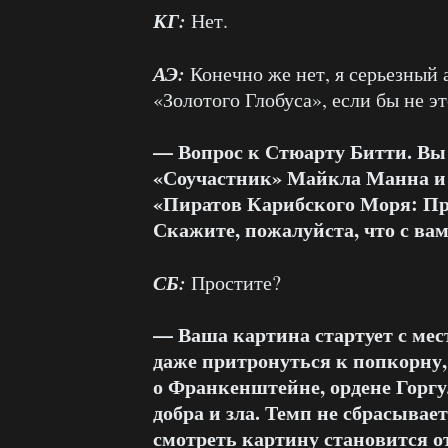
КГ:
Нет.
АЭ:
Конечно же нет, я серьезный 
«Золотого Глобуса», если бы не э
— Вопрос к Стюарту Битти. Вы
«Соучастник» Майкла Манна и 
«Пиратов Карибского Моря: П
Скажите, пожалуйста, что с ва
СБ:
Простите?
— Ваша картина стартует с мест
даже притронуться к попкорну
о Франкенштейне, ордене Горгу
добра и зла. Темп не сбрасывае
смотреть картину становится о