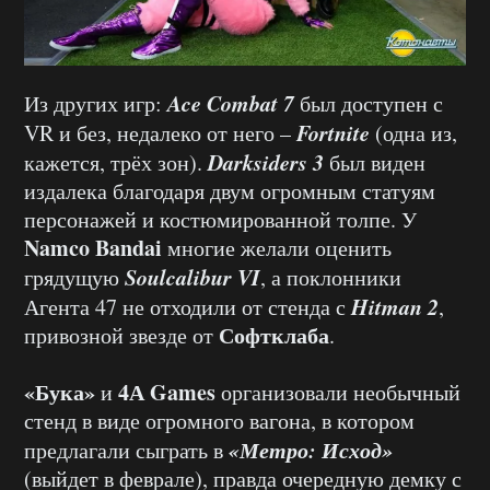
Ace Combat 7
Из других игр:
был доступен с
Fortnite
VR и без, недалеко от него –
(одна из,
Darksiders 3
кажется, трёх зон).
был виден
издалека благодаря двум огромным статуям
персонажей и костюмированной толпе. У
Namco Bandai
многие желали оценить
Soulcalibur VI
грядущую
, а поклонники
Hitman 2
Агента 47 не отходили от стенда с
,
Софтклаба
привозной звезде от
.
«Бука»
4А Games
и
организовали необычный
стенд в виде огромного вагона, в котором
«Метро: Исход»
предлагали сыграть в
(выйдет в феврале), правда очередную демку с