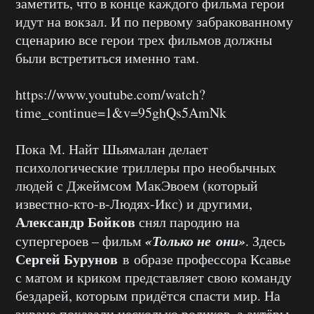
заметить, что в конце каждого фильма герои
идут на вокзал. И по первому забракованному
сценарию все герои трех фильмов должны
были встретиться именно там.
https://www.youtube.com/watch?
time_continue=1&v=95ghQs5AmNk
Пока М. Найт Шьямалан делает
психологические триллеры про необычных
людей с Джеймсом МакЭвоем (который
известно-кто-в-Людях-Икс) и другими,
Александр Бойков
снял пародию на
«Только не они»
супергероев – фильм
. Здесь
Сергей Бурунов
в образе профессора Ксавье
с матом и криком представляет свою команду
бездарей, которым придётся спасти мир. На
экране показали несколько роликов, а актёры