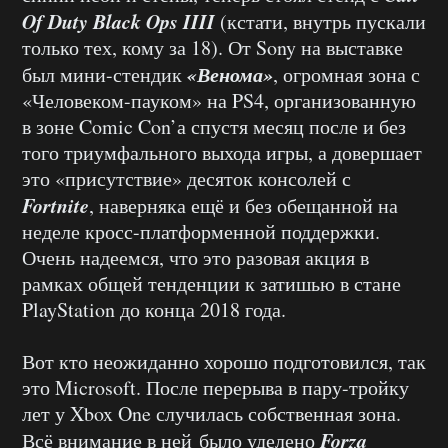
Of Duty Black Ops IIII
(кстати, внутрь пускали
только тех, кому за 18). От Sony на выставке
«Венома»
был мини-стендик
, огромная зона с
«Человеком-пауком» на PS4, организованную
в зоне Comic Con’а спустя месяц после и без
того триумфального выхода игры, а довершает
это «присутствие» десяток консолей с
Fortnite
, наверняка ещё и без обещанной на
неделе кросс-платформенной поддержки.
Очень надеемся, что это разовая акция в
рамках общей тенденции к затишью в стане
PlayStation до конца 2018 года.
Вот кто неожиданно хорошо подготовился, так
это Microsoft. После перерыва в пару-тройку
лет у Xbox One случилась собственная зона.
Forza
Всё внимание в ней было уделено