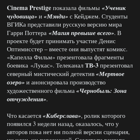
Cinema Prestige
«Ученик
показала фильмы
чудовища»
«Мэнди»
и
с Кейджем. Студенты
ВГИКа представили русскую версию мира
«Магия превыше всего»
Гарри Поттера
. В
проекте будет принимать участие Денис
Оптимисстер – вместе они выпустят комикс.
«Капелла Фильм» презентовала фрагменты
ТВ-3
боевика «Лукас». Телеканал
презентовал
«Мертвое
северный мистический детектив
озеро»
и анонсировала производство
«Чернобыль: Зона
художественного фильма
отчуждения»
.
«Киберслава»
Что касается
, ролик которого
появился 3 недели назад, оказалось, что у
авторов пока нет ни полной версии сценария,
ни идеи, ни персонажей. Создатели решили