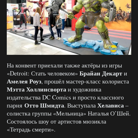
На конвент приехали также актёры из игры
Брайан Декарт
«Detroit: Стать человеком»
и
Амелея Роуз
, прошёл мастер-класс колориста
Мэтта Холлинсворта
и художника
издательства DC Comics и просто классного
Отто Шмидта
Хелависа
парня
. Выступала
–
солистка группы «Мельница» Наталья О’Шей.
Состоялось шоу от артистов мюзикла
«Тетрадь смерти».