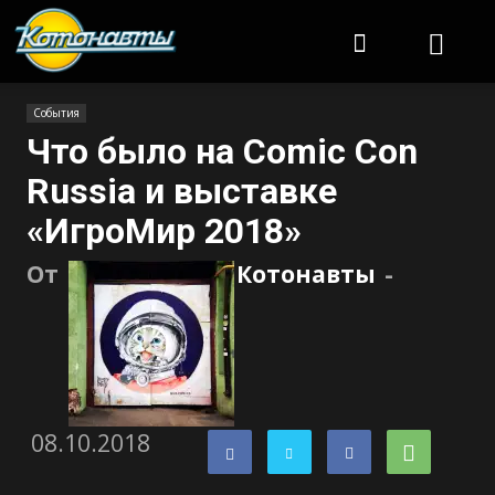
Котонавты
События
Что было на Comic Con
Russia и выставке
«ИгроМир 2018»
От
Котонавты
-
08.10.2018