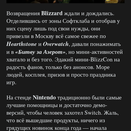
Blizzard
Возвращения
ждали и дождались.
Отделившись от зоны Софтклаба и отобрав у
них сцену лишь под свои нужды, они
привезли в Москву всё самое свежее по
Hearthstone
Overwatch
и
, давали понажимать
«Битву за Азерот»
и в
, но мини-активностей
хватало и без того. Эдакий мини-BlizzCon на
радость фанов, только без анонсов. Море
людей, косплея, призов и просто праздника
игр.
Nintendo
На стенде
традиционно были самые
лучшие помощницы и достаточно демо-
версий, чтобы человек захотел Switch. Жаль,
что всё вышедшие продукты, ничего из
грядущих новинок конца года — начала