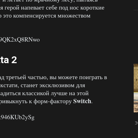
мя герой напевает себе под нос короткие
о это компенсируется множеством
?v=9QK2xQ8RNwo
ta 2
д третьей частью, вы можете поиграть в
, кстати, станет эксклюзивом для
адиться классикой лучше на этой
Switch
привыкнуть к форм-фактору
.
=t946KUb2ySg
Э