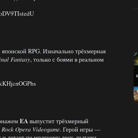
=oDV9TIstedU
й японской RPG. Изначально трёхмерная
inal Fantasy
, только с боями в реальном
v=kKHjcnOGPhs
EA
ронажем
выпустит трёхмерный
e Rock Opera Videogame
. Герой игры —
т и летает по мрачному лесу, пытаясь