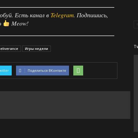
робуй. Есть канал в
Telegram
. Подпишись,
о
Meow!
T
eliverance
Игры недели
witter
Поделиться ВКонтакте