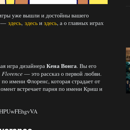
 игры уже вышли и достойны вашего
и —
здесь
,
здесь
и
здесь
, а о главных играх
Кена Вонга
ая игра дизайнера
. Вы его
.
Florence
— это рассказ о первой любви.
 по имени Флоренс, которая страдает от
момент встречает парня по имени Криш и
?v=HPUwFEhgvVA