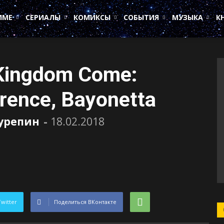
ИМЕ
СЕРИАЛЫ
КОМИКСЫ
СОБЫТИЯ
МУЗЫКА
К
Kingdom Come:
orence, Bayonetta
Сурепин
-
18.02.2018
Twitter
Поделиться ВКонтакте