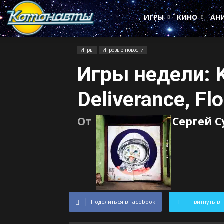
Котонавты
ИГРЫ
КИНО
АН
Игры
Игровые новости
Игры недели: 
Deliverance, Fl
От
Сергей 
Поделиться в Facebook
Твитнуть в 