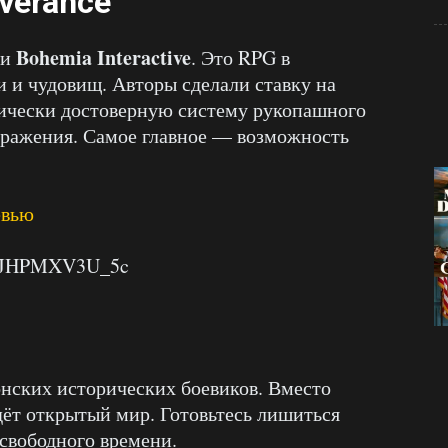
verance
Bohemia Interactive
и
. Это RPG в
и и чудовищ. Авторы сделали ставку на
рически достоверную систему рукопашного
сражения. Самое главное — возможность
евью
?v=JHPMXV3U_5c
нских исторических боевиков. Вместо
дёт открытый мир. Готовьтесь лишиться
 свободного времени.