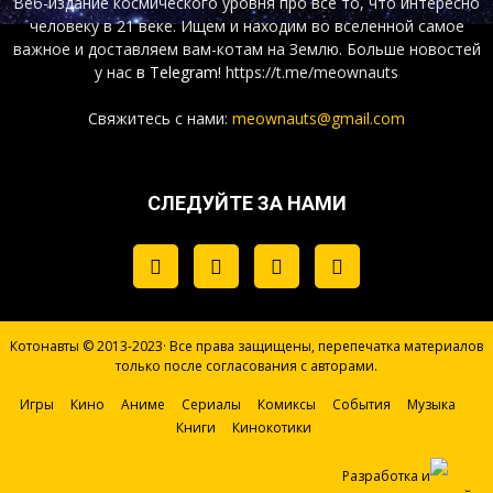
Веб-издание космического уровня про все то, что интересно
человеку в 21 веке. Ищем и находим во вселенной самое
важное и доставляем вам-котам на Землю. Больше новостей
у нас
в Telegram!
https://t.me/meownauts
Свяжитесь с нами:
meownauts@gmail.com
СЛЕДУЙТЕ ЗА НАМИ
Котонавты © 2013-2023· Все права защищены, перепечатка материалов
только после согласования с авторами.
Игры
Кино
Аниме
Сериалы
Комиксы
События
Музыка
Книги
Кинокотики
Разработка и