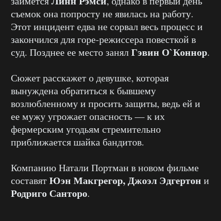
Линн Рэмси
займется
, однако в первый день
съемок она попросту не явилась на работу.
Этот инцидент едва не сорвал весь процесс и
закончился для горе-режиссера повесткой в
Гэвин О`Коннор
суд. Позднее ее место занял
.
Сюжет расскажет о девушке, которая
вынуждена обратиться к бывшему
возлюбленному и просить защиты, ведь ей и
ее мужу угрожает опасность — к их
фермерским угодьям стремительно
приближается шайка бандитов.
Компанию Натали Портман в новом фильме
Юэн Макгрегор, Джоэл Эдгертон
составят
и
Родриго Санторо
.