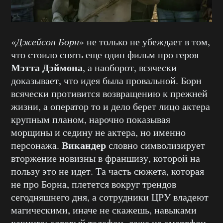
«
Джейсон Борн
» не только не убеждает в том,
что стоило снять еще один фильм про героя
Мэтта Дэймона
, а наоборот, всячески
доказывает, что идея была провальной. Борн
всячески противится возвращению к прежней
жизни, а оператор то и дело берет лицо актера
крупным планом, нарочно показывая
морщины и седину не актера, но именно
Викандер
персонажа.
словно символизирует
вторжение новизны в франшизу, которой на
пользу это не идет. Та часть сюжета, которая
не про Борна, плетется вокруг трендов
сегодняшнего дня, а сотрудники ЦРУ владеют
магическими, иначе не скажешь, навыками
хакинга: сотовый телефон, даже не смартфон,