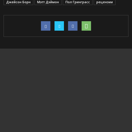
Джейсон Борн
Мэтт Дэймон
Пол Гринграсс
рецензии