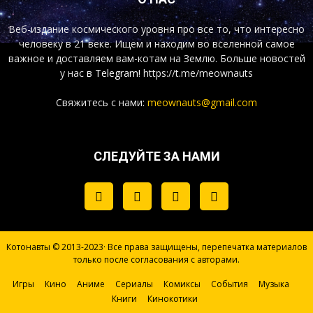
Веб-издание космического уровня про все то, что интересно
человеку в 21 веке. Ищем и находим во вселенной самое
важное и доставляем вам-котам на Землю. Больше новостей
у нас
в Telegram!
https://t.me/meownauts
Свяжитесь с нами:
meownauts@gmail.com
СЛЕДУЙТЕ ЗА НАМИ
Котонавты © 2013-2023· Все права защищены, перепечатка материалов
только после согласования с авторами.
Игры
Кино
Аниме
Сериалы
Комиксы
События
Музыка
Книги
Кинокотики