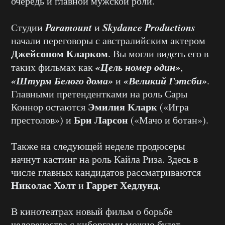
очередь и главной мужской роли.
Paramount
Skydance Productions
Студии
и
начали переговоры с австралийским актером
Джейсоном Кларком
. Вы могли видеть его в
«Цель номер один»
таких фильмах как
,
«Штурм Белого дома»
«Великий Гэтсби»
и
.
Главными претендентками на роль Сары
Эмилия Кларк
Коннор остаются
(«Игра
Бри Ларсон
престолов») и
(«Мачо и ботан»).
Также на следующей неделе продюсеры
начнут кастинг на роль Кайла Риза. Здесь в
числе главных кандидатов рассматриваются
Николас Холт
Гаррет Хедлунд.
и
В кинотеатрах новый фильм о борьбе
человечества с киборгами можно будет