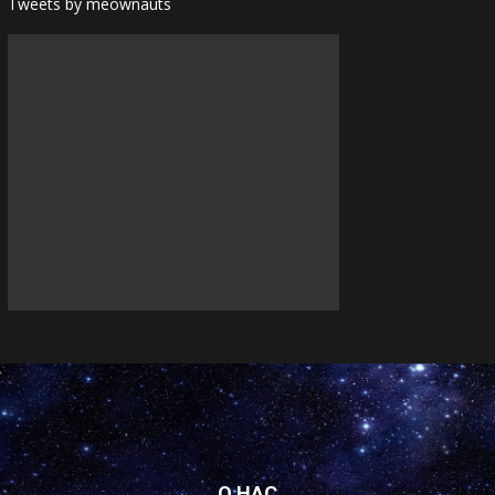
Tweets by meownauts
О НАС