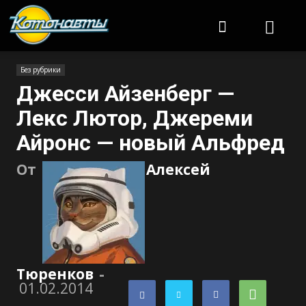
Котонавты
Без рубрики
Джесси Айзенберг —
Лекс Лютор, Джереми
Айронс — новый Альфред
От
Алексей
Тюренков
-
01.02.2014