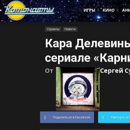
Котонавты
ИГРЫ
КИНО
АН
Сериалы
Новости
Кара Делевинь
сериале «Карн
От
Сергей 
Поделиться в Facebook
Твитнуть в 