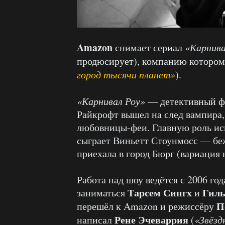
Amazon
снимает сериал
«Карнива
продюсирует), компанию котором
город тысячи планет»
).
«Карнивал Роу»
— детективный фэ
Райкрофт вышел на след вампира,
любовницы-феи. Главную роль и
сыграет Виньетт Стоунмосс — бе
приехала в город Бюрг (вариация
Работа над шоу ведётся с 2006 го
Тарсем Сингх
Гиль
заниматься
и
П
перешёл к Amazon и режиссёру
Рене Эчеваррия
написал
(
«Звёзд