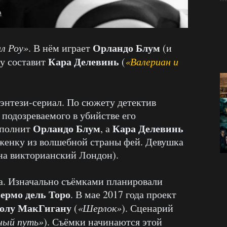
Орландо Блум
л Роу»
. В нём играет
(и
Кара Делевинь
у составит
(
«Валериан и
нтези-сериал. По сюжету детектив
 подозреваемого в убийстве его
Орландо Блум
Кара Делевинь
сполнит
, а
женку из волшебной страны фей. Девушка
 на викторианский Лондон).
да. Изначально съёмками планировали
ермо дель Торо
. В мае 2017 года проект
олу МакГигану
(
«Шерлок»
). Сценарий
ный путь»
). Съёмки начинаются этой