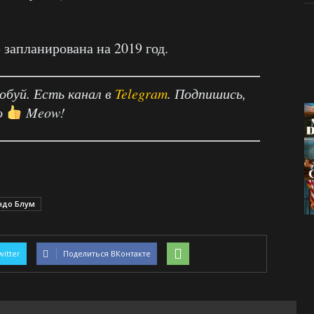
»
запланирована на 2019 год.
робуй. Есть канал в
Telegram
. Подпишись,
о
Meow!
ндо Блум
witter
Поделиться ВКонтакте