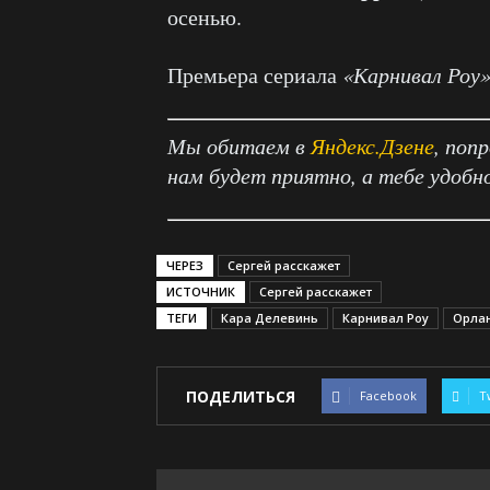
осенью.
Премьера сериала
«Карнивал Роу
Мы обитаем в
Яндекс.Дзене
, поп
нам будет приятно, а тебе удобн
ЧЕРЕЗ
Сергей расскажет
ИСТОЧНИК
Сергей расскажет
ТЕГИ
Кара Делевинь
Карнивал Роу
Орла
ПОДЕЛИТЬСЯ
Facebook
T