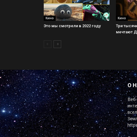
Кино
Кино
Это мы смотрели в 2022 году
Три тысячи
мечтают 
О 
Веб-
инте
всел
Земл
http