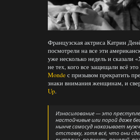
Французская актриса Катрин Ден
посмотрели на все эти американс
уже несколько недель и сказали «
не тех, кого все защищали всё эт
Monde
с призывом прекратить пр
знаки внимания женщинам, и св
Up
.
Изнасилование — это преступлен
настойчивые или порой даже б
нынче самосуд наказывает мужч
отставку, хотя всё, что они сде
пытались получить поцелуй, п