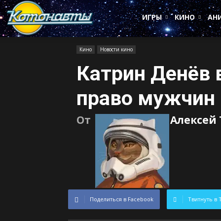
Котонавты
ИГРЫ
КИНО
АН
Кино
Новости кино
Катрин Денёв 
право мужчин 
От
Алексей
Поделиться в Facebook
Твитнуть в 