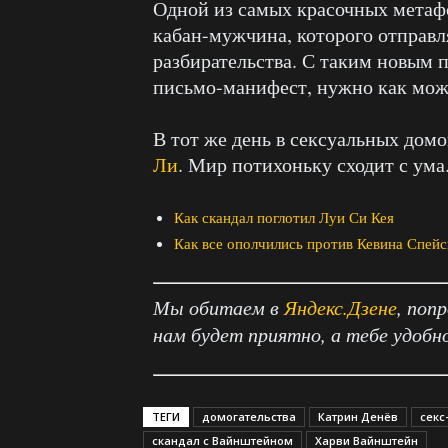
Одной из самых красочных метафо
кабан-мужчина, которого отправл
разбирательства. С таким новым 
письмо-манифест, нужно как мож
В тот же день в сексуальных дом
Ли
. Мир потихоньку сходит с ума
Как скандал поглотил Луи Си Кея
Как все ополчились против Кевина Спейс
Мы обитаем в
Яндекс.Дзене
, поп
нам будет приятно, а тебе удобн
ТЕГИ
домогательства
Катрин Денёв
секс
скандал с Вайнштейном
Харви Вайнштейн