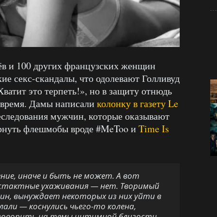
ёв и 100 других французских женщин
кие секс-скандалы, что одолевают Голливуд
Хватит это терпеть!», но в защиту отнюдь
о время. Дамы написали
колонку в газету Le
еследования мужчин, которые оказывают
ернуть флешмобы вроде #MeToo и
Time Is
ие, иначе и быть не может. А вот
естактные ухаживания — нет. Творимый
ин, вынуждает некоторых из них уйти в
лали — коснулись чьего-то колена,
оговорить на темы интимной близости