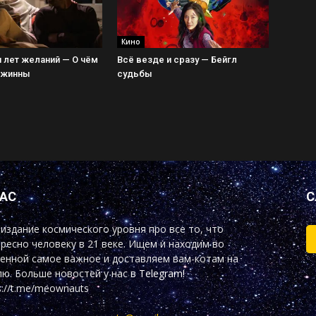
Кино
 лет желаний — О чём
Всё везде и сразу — Бейгл
Джинны
судьбы
НАС
С
издание космического уровня про все то, что
ресно человеку в 21 веке. Ищем и находим во
енной самое важное и доставляем вам-котам на
ю. Больше новостей у нас
в Telegram!
s://t.me/meownauts