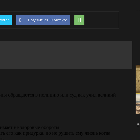
witter
Поделиться ВКонтакте
Э