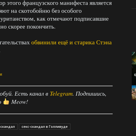
р этого французского манифеста является
яют на скотобойню без особого
пуританством, как отмечают подписавшие
но скорее покончить.
огательствах
обвинили ещё и старика Стэна
.
и
робуй. Есть канал в
Telegram
. Подпишись,
о
Meow!
-скандал
секс-скандал в Голливуде