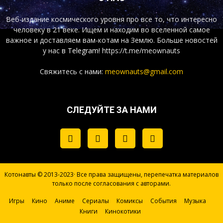
Веб-издание космического уровня про все то, что интересно
человеку в 21 веке. Ищем и находим во вселенной самое
важное и доставляем вам-котам на Землю. Больше новостей
у нас
в Telegram!
https://t.me/meownauts
Свяжитесь с нами:
meownauts@gmail.com
СЛЕДУЙТЕ ЗА НАМИ
Котонавты © 2013-2023· Все права защищены, перепечатка материалов
только после согласования с авторами.
Игры
Кино
Аниме
Сериалы
Комиксы
События
Музыка
Книги
Кинокотики