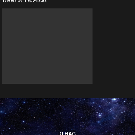
Tweets by meownauts
О НАС