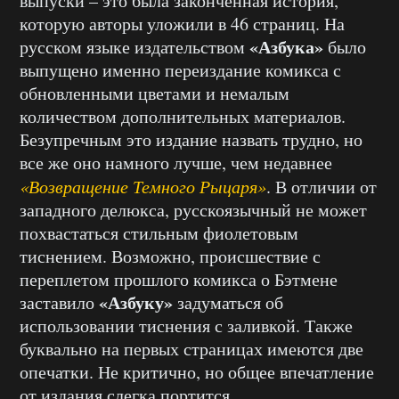
выпуски – это была законченная история,
которую авторы уложили в 46 страниц. На
«Азбука»
русском языке издательством
было
выпущено именно переиздание комикса с
обновленными цветами и немалым
количеством дополнительных материалов.
Безупречным это издание назвать трудно, но
все же оно намного лучше, чем недавнее
«Возвращение Темного Рыцаря»
. В отличии от
западного делюкса, русскоязычный не может
похвастаться стильным фиолетовым
тиснением. Возможно, происшествие с
переплетом прошлого комикса о Бэтмене
«Азбуку»
заставило
задуматься об
использовании тиснения с заливкой. Также
буквально на первых страницах имеются две
опечатки. Не критично, но общее впечатление
от издания слегка портится.