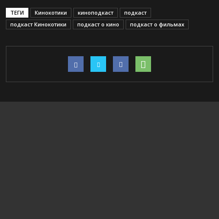
ТЕГИ
Кинокотики
киноподкаст
подкаст
подкаст Кинокотики
подкаст о кино
подкаст о фильмах