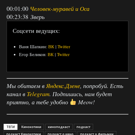
00:01:00
Человек-муравей и Оса
00:23:38
Зверь
Соцсети ведущих:
Ваня Шапкин:
ВК
|
Twitter
Егор Беликов:
ВК
|
Twitter
Мы обитаем в
Яндекс.Дзене
, попробуй. Есть
канал в
Telegram
. Подпишись, нам будет
приятно, а тебе удобно
Meow!
ТЕГИ
Кинокотики
киноподкаст
подкаст
подкаст Кинокотики
подкаст о кино
подкаст о фильмах