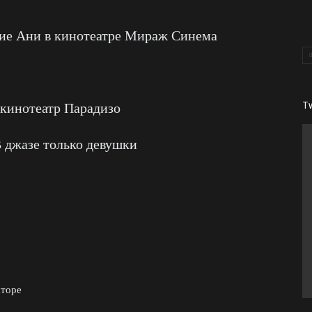
ие Ани в кинотеатре Мираж Синема
 кинотеатр Парадизо
T
 джазе только девушки
аторе