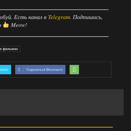
робуй. Есть канал в
Telegram
. Подпишись,
о
Meow!
 о фильмах
witter
Поделиться ВКонтакте