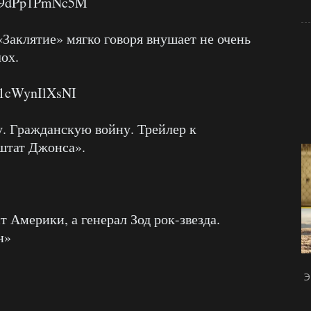
v=9dPp1PmNc5M
«Заклятие» мягко говоря внушает не очень
ох.
=1cWynIlXsNI
. Гражданскую войну. Трейлер к
штат Джонса».
 Америки, а генерал Зод рок-звезда.
н»
Э