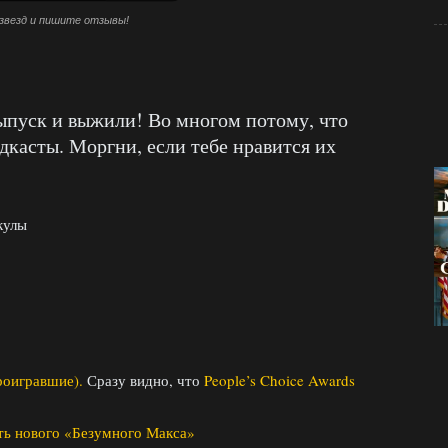
звезд и пишите отзывы!
ыпуск и выжили! Во многом потому, что
дкасты. Моргни, если тебе нравится их
кулы
роигравшие).
Сразу видно, что
People’s Choice Awards
ть нового «Безумного Макса»