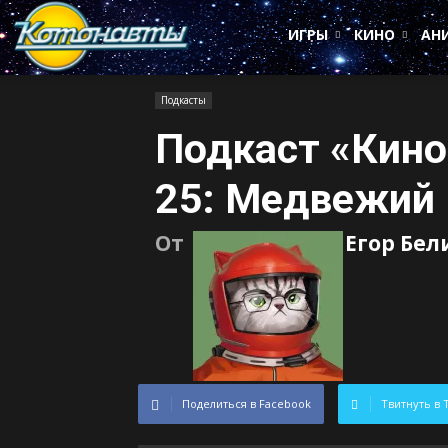
Котонавты
ИГРЫ
КИНО
АН
Подкасты
Подкаст «Кино
25: Медвежий
От
Егор Бел
Поделиться в Facebook
Твитнуть в 