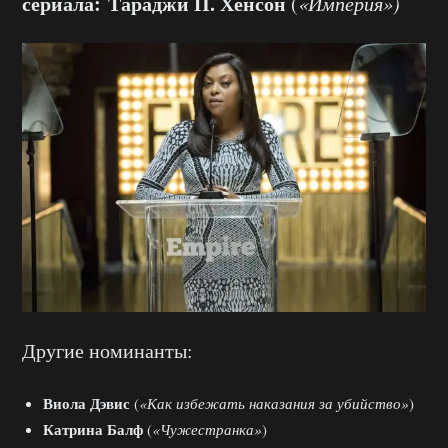
сериала:
Тараджи П. Хенсон
(
«Империя»)
Другие номинанты:
Виола Дэвис
(
«Как избежать наказания за убийство»
)
Катрина Балф
(
«Чужестранка»
)