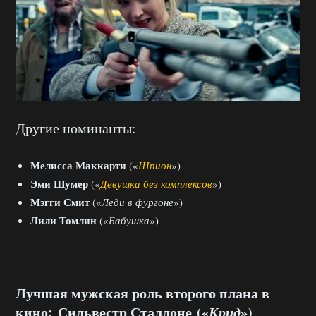
Другие номинанты:
Мелисса Маккарти
(«
Шпион
»)
Эми Шумер
(«
Девушка без комплексов
»)
Мэгги Смит
(«
Леди в фургоне
»)
Лили Томлин
(«
Бабушка
»)
Лучшая мужская роль второго плана в
кино: Сильвестр Сталлоне («
Крид
»)