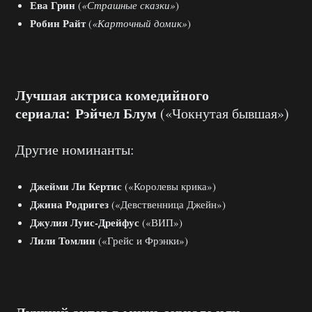
Ева Грин
(
«Страшные сказки»
)
Робин Райт
(
«Карточный домик»
)
Лучшая актриса комедийного
сериала:
Рэйчел Блум
(«Чокнутая бывшая»)
Другие номинанты:
Джейми Ли Кертис
(«Королевы крика»)
Джина Родригез
(«Девственница Джейн»)
Джулия Луис-Дрейфус
(«ВИП»)
Лили Томлин
(«Грейс и Фрэнки»)