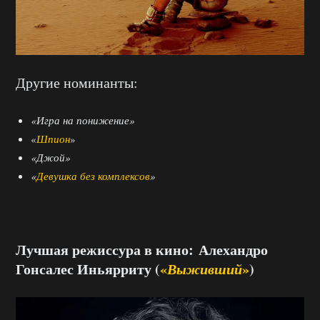
Другие номинанты:
«Игра на понижение»
«
Шпион
»
«Джой»
«
Девушка без комплексов
»
Лучшая режиссура в кино: Алехандро
Гонсалес Иньярриту (
«
Выживший
»
)