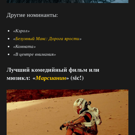
Другие номинанты:
«Кэрол»
«
Безумный Макс: Дорога ярости
»
«Комната»
«В центре внимания»
Лучший комедийный фильм или
мюзикл: «
Марсианин
» (sic!)