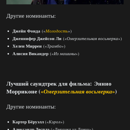
Другие номинанты:
Джейн Фонда
(«
Молодость
»)
Дженнифер Джейсон Ли
(«
Омерзительная восьмерка
»)
Хелен Миррен
(«
Трамбо
»)
Алисия Викандер
(«
Из машины
»)
Лучший саундтрек для фильма: Эннио
Морриконе (
«
Омерзительная восьмерка
»
)
Другие номинанты:
Картер Бёруэлл
(«
Кэрол
»)
Александр Деспла
(«
Девушка из Дании
»)