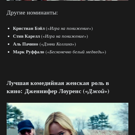
Другие номинанты:
Кристиан Бэйл
(«
Игра на понижение
»)
Стив Карелл
(«
Игра на понижение
»)
Аль Пачино
(«
Дэнни Коллинз
»)
Марк Руффало
(«
Бесконечно белый медведь
»)
Лучшая комедийная женская роль в
кино: Дженнифер Лоуренс («
Джой
»)