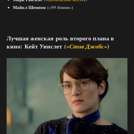
Майкл Шеннон
(«
99 домов
»)
Лучшая женская роль второго плана в
кино: Кейт Уинслет (
«
Стив Джобс
»
)