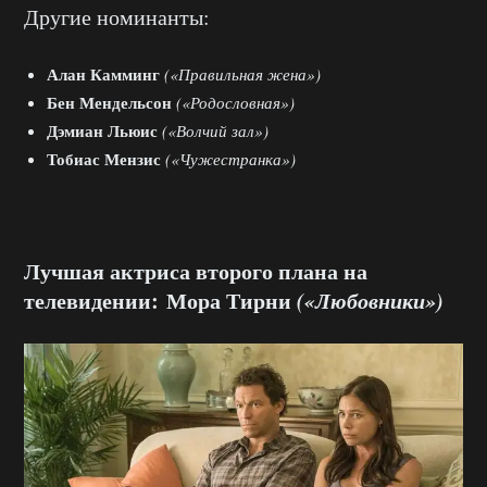
Другие номинанты:
Алан Камминг
(«Правильная жена»)
Бен Мендельсон
(«Родословная»)
Дэмиан Льюис
(«Волчий зал»)
Тобиас Мензис
(«Чужестранка»)
Лучшая актриса второго плана на
телевидении: Мора Тирни
(«Любовники»)