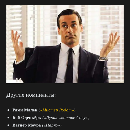
Другие номинанты:
Рами Малек
(
«Мистер Робот»
)
Боб Оденкёрк
(«Лучше звоните Солу»)
Вагнер Моура
(«Нарко»)