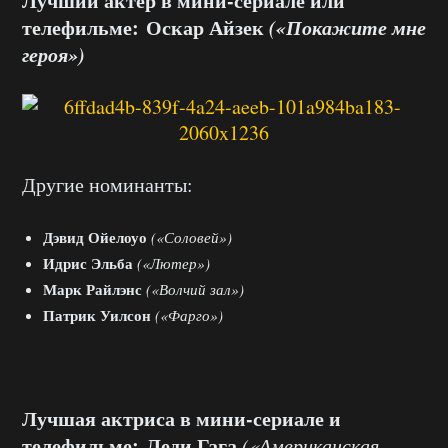
Лучший актер в мини-сериале или
телефильме: Оскар Айзек
(«Покажите мне
героя»)
Другие номинанты:
Дэвид Ойелоуо
(«Соловей»)
Идрис Эльба
(«Лютер»)
Марк Райлэнс
(«Волчий зал»)
Патрик Уилсон
(«Фарго»)
Лучшая актриса в мини-сериале и
телефильме:
Леди Гага
(«Американская