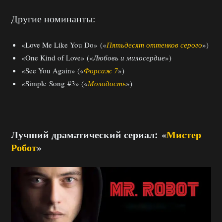
Другие номинанты:
«Love Me Like You Do» («
Пятьдесят оттенков серого
»)
«One Kind of Love» («
Любовь и милосердие
»)
«See You Again» («
Форсаж 7
»)
«Simple Song #3» («
Молодость
»)
Лучший драматический сериал: «
Мистер
Робот
»