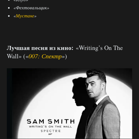
«Фехтовальщик»
«
Мустанг
»
Лучшая песня из кино:
«Writing’s On The
Wall» («
007: Спектр
»)