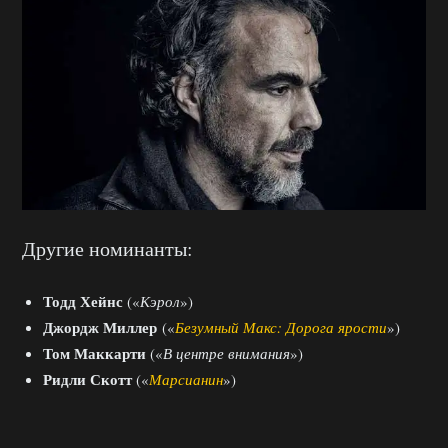
Другие номинанты:
Тодд Хейнс
(«
Кэрол
»)
Джордж Миллер
(«
Безумный Макс: Дорога ярости
»)
Том Маккарти
(«
В центре внимания
»)
Ридли Скотт
(«
Марсианин
»)