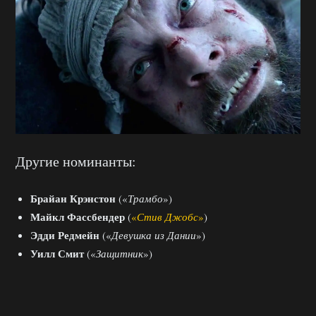
Другие номинанты:
Брайан Крэнстон
(«
Трамбо
»)
Майкл Фассбендер
(
«
Стив Джобс
»
)
Эдди Редмейн
(«
Девушка из Дании
»)
Уилл Смит
(«
Защитник
»)