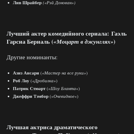
Лив Шрайбер
(«Рэй Донован»)
Лучший актер комедийного сериала: Гаэль
Гарсиа Берналь (
«Моцарт в джунглях»
)
Другие номинанты:
Азиз Ансари
(
«Мастер на все руки»
)
Роб Лоу
(
«Дробилка»
)
Патрик Стюарт
(«
Шоу Бланта
«)
Джеффри Тэмбор
(«
Очевидное
«)
Лучшая актриса драматического