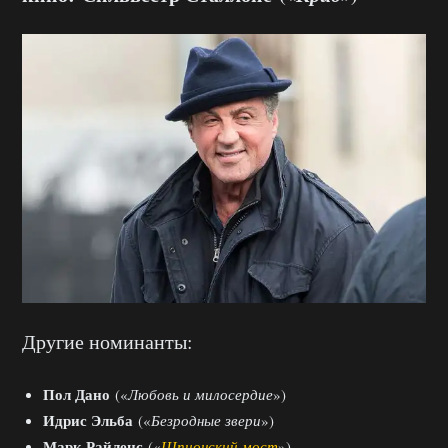
Другие номинанты:
Пол Дано
(«
Любовь и милосердие
»)
Идрис Эльба
(«
Безродные звери
»)
Марк Райленс
(«
Шпионский мост
»)