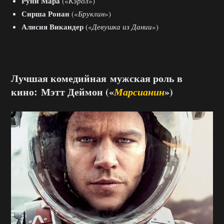
Руни Мара
(«
Кэрол
»)
Сирша Ронан
(«
Бруклин
»)
Алисия Викандер
(«
Девушка из Дании
»)
Лучшая комедийная мужская роль в
кино: Мэтт Деймон («
Марсианин
»)