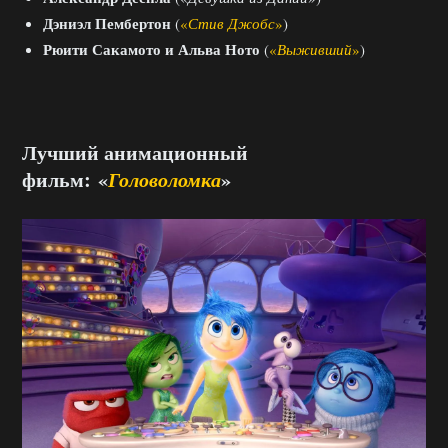
Дэниэл Пембертон
(
«
Стив Джобс
»
)
Рюити Сакамото и Альва Ното
(
«
Выживший
»
)
Лучший анимационный
фильм: «
Головоломка
»