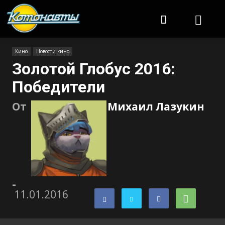
Котонавты
Кино
Новости кино
Золотой Глобус 2016:
Победители
От
Михаил Лазукин
-
11.01.2016