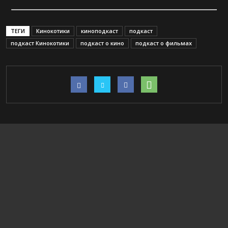
ТЕГИ
Кинокотики
киноподкаст
подкаст
подкаст Кинокотики
подкаст о кино
подкаст о фильмах