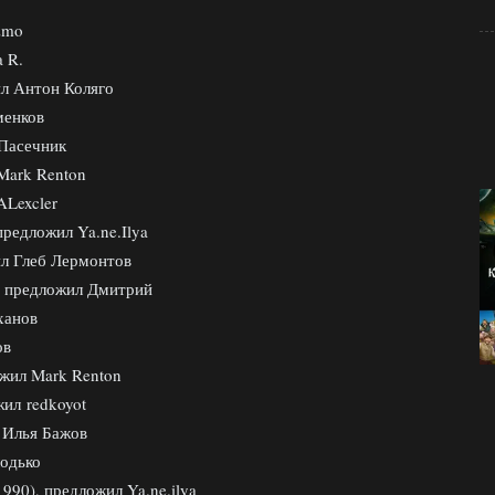
zmo
a R.
ил Антон Коляго
менков
 Пасечник
 Mark Renton
ALexcler
предложил Ya.ne.Ilya
ил Глеб Лермонтов
), предложил Дмитрий
ханов
ов
ожил Mark Renton
жил redkoyot
л Илья Бажов
лодько
1990), предложил Ya.ne.ilya