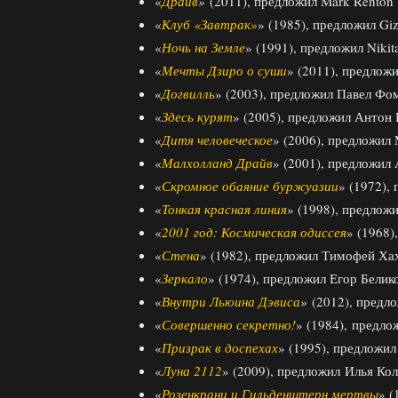
«
Драйв
»
(2011), предложил Mark Renton
«
Клуб «Завтрак»
» (1985), предложил Gi
«
Ночь на Земле
» (1991), предложил Nikit
«
Мечты Дзиро о суши
» (2011), предлож
«
Догвилль
» (2003), предложил Павел Фо
«
Здесь курят
» (2005), предложил Антон
«
Дитя человеческое
» (2006), предложил
«
Малхолланд Драйв
» (2001), предложил 
«
Скромное обаяние буржуазии
» (1972), 
«
Тонкая красная линия
» (1998), предлож
«
2001 год: Космическая одиссея
» (1968
«
Стена
» (1982), предложил Тимофей Ха
«
Зеркало
» (1974), предложил Егор Белик
«
Внутри Льюина Дэвиса
»
(2012), предл
«
Совершенно секретно!
» (1984), предло
«
Призрак в доспехах
» (1995), предложи
«
Луна 2112
» (2009), предложил Илья Ко
«
Розенкранц и Гильденштерн мертвы
» (