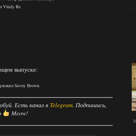
л Vitaly Re
ющем выпуске:
едложил Savoy Brown
робуй. Есть канал в
Telegram
. Подпишись,
о
Meow!
Э