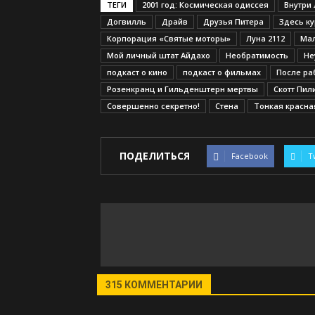
ТЕГИ
2001 год: Космическая одиссея
Внутри
Догвилль
Драйв
Друзья Питера
Здесь ку
Корпорация «Святые моторы»
Луна 2112
Ма
Мой личный штат Айдахо
Необратимость
Не
подкаст о кино
подкаст о фильмах
После ра
Розенкранц и Гильденштерн мертвы
Скотт Пил
Совершенно секретно!
Стена
Тонкая красна
ПОДЕЛИТЬСЯ
Facebook
T
315 КОММЕНТАРИИ