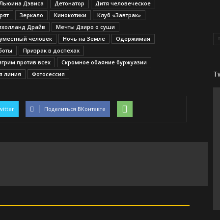
 Льюина Дэвиса
Детонатор
Дитя человеческое
рят
Зеркало
Кинокотики
Клуб «Завтрак»
лхолланд Драйв
Мечты Дзиро о суши
уместный человек
Ночь на Земле
Одержимая
боты
Призрак в доспехах
игрим против всех
Скромное обаяние буржуазии
T
я линия
Фотосессия
witter
Поделиться ВКонтакте