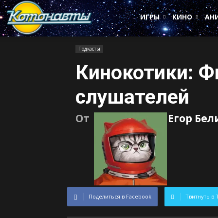
Котонавты
ИГРЫ
КИНО
АН
Подкасты
Кинокотики: Ф
слушателей
От
Егор Бел
Поделиться в Facebook
Твитнуть в 