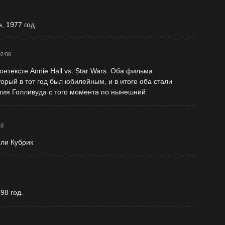
, 1977 год
02:06
нтексте Annie Hall vs. Star Wars. Оба фильма
орый в тот год был юбилейным, и в итоге оба стали
ия Голливуда с того момента по нынешний
53
ли Кубрик
98 год.