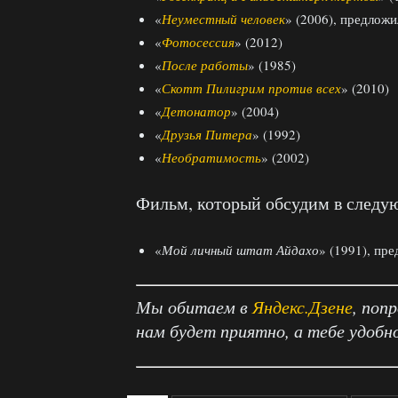
«
Неуместный человек
» (2006), предложи
«
Фотосессия
» (2012)
«
После работы
» (1985)
«
Скотт Пилигрим против всех
» (2010)
«
Детонатор
» (2004)
«
Друзья Питера
» (1992)
«
Необратимость
» (2002)
Фильм, который обсудим в следу
«
Мой личный штат Айдахо
» (1991), пр
Мы обитаем в
Яндекс.Дзене
, поп
нам будет приятно, а тебе удобн