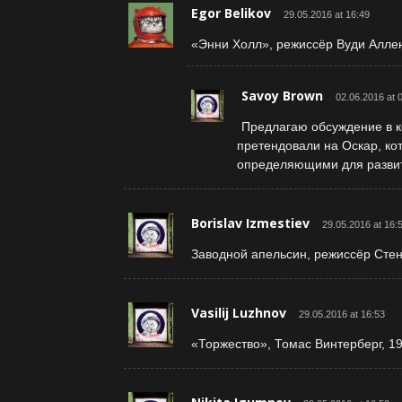
Egor Belikov
29.05.2016 at 16:49
«Энни Холл», режиссёр Вуди Аллен
Savoy Brown
02.06.2016 at 
Предлагаю обсуждение в ко
претендовали на Оскар, кот
определяющими для развит
Borislav Izmestiev
29.05.2016 at 16:
Заводной апельсин, режиссёр Стен
Vasilij Luzhnov
29.05.2016 at 16:53
«Торжество», Томас Винтерберг, 19