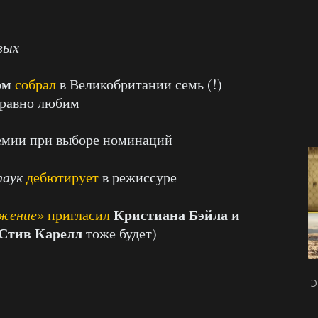
вых
ом
собрал
в Великобритании семь (!)
ё равно любим
демии при выборе номинаций
паук
дебютирует
в режиссуре
Кристиана Бэйла
ижение»
пригласил
и
Стив Карелл
тоже будет)
Э