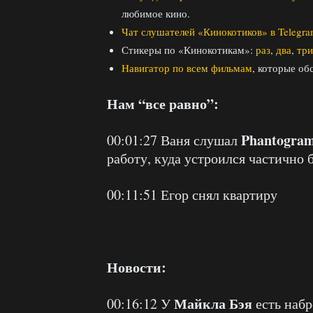
любимое кино.
Чат слушателей «Кинокотиков» в Telegr
Стикеры по «Кинокотикам»:
раз
,
два
,
три
Навигатор по всем фильмам
, которые об
Нам “все равно”:
Phantogra
00:01:27 Ваня слушал
работу, куда устроился частично
00:11:51 Егор снял квартиру
Новости:
Майкла Бэя
00:16:12 У
есть наб