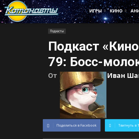
Котонавты
ИГРЫ
КИНО
АН
Подкасты
Подкаст «Кино
79: Босс-моло
От
Иван Ша
Поделиться в Facebook
Твитнуть в 