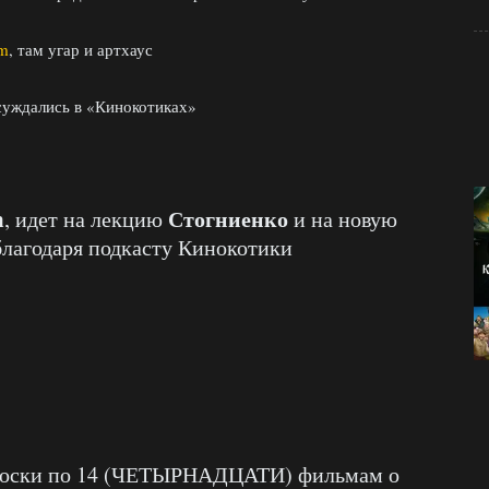
am
, там угар и артхаус
суждались в «Кинокотиках»
m
Стогниенко
, идет на лекцию
и на новую
 благодаря подкасту Кинокотики
роски по 14 (ЧЕТЫРНАДЦАТИ) фильмам о