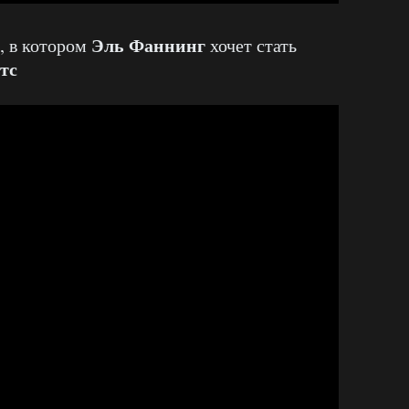
Эль Фаннинг
, в котором
хочет стать
ттс