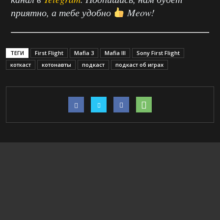
приятно, а тебе удобно
Meow!
ТЕГИ
First Flight
Mafia 3
Mafia III
Sony First Flight
коткаст
котонавты
подкаст
подкаст об играх