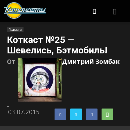
Котонавты
Подкасты
Коткаст №25 —
Шевелись, Бэтмобиль!
От
Дмитрий Зомбак
-
03.07.2015