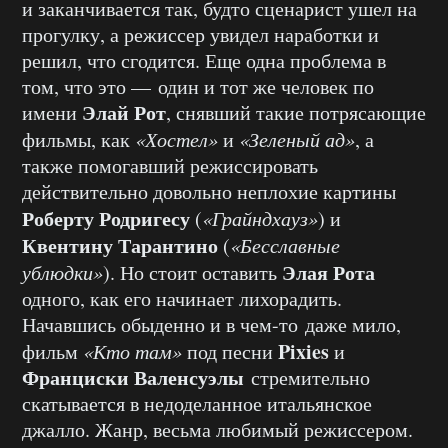
и заканчивается так, будто сценарист ушел на
прогулку, а режиссер увидел наработки и
решил, что сгодится. Еще одна проблема в
том, что это — один и тот же человек по
Элай Рот
имени
, снявший такие потрясающие
фильмы, как
«Хостел»
и
«Зеленый ад»
, а
также помогавший режиссировать
действительно довольно неплохие картины
Роберту Родригесу
(
«Грайндхауз»
) и
Квентину Тарантино
(
«Бесславные
Элая Рота
ублюдки»
). Но стоит оставить
одного, как его начинает лихорадить.
Начавшись обыденно и в чем-то даже мило,
Pixies
фильм
«Кто там»
под песни
и
Франциски Валенсуэлы
стремительно
скатывается в недоделанное итальянское
джалло. Жанр, весьма любимый режиссером.