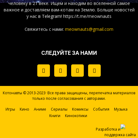
человеку в 21 веке. Ищем и находим во вселенной самое
важное и доставляем вам-котам на Землю. Больше новостей
у нас
в Telegram!
https://t.me/meownauts
Свяжитесь с нами:
meownauts@gmail.com
СЛЕДУЙТЕ ЗА НАМИ
Котонавты © 2013-2023· Все права защищены, перепечатка материалов
только после согласования с авторами.
Игры
Кино
Аниме
Сериалы
Комиксы
События
Музыка
Книги
Кинокотики
Разработка и
поддержка сайта