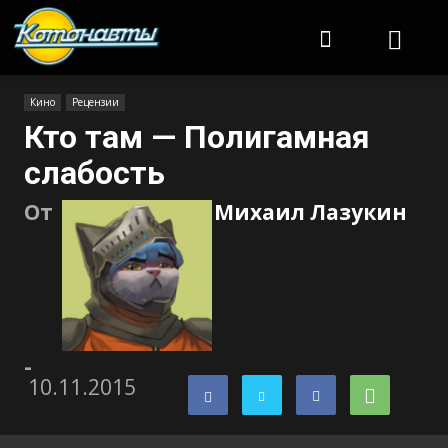
Котонавты
Кино
Рецензии
Кто там — Полигамная
слабость
От
Михаил Лазукин
-
10.11.2015