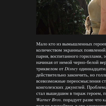
Мало кто из вымышленных героев
количеством экранных появлений,
парня, воспитанного гориллами, 
начиная от немой черно-белой в
триквелом от
Disney
одиннадцатил
действительно закончить, но голл
всевозможные переосмысления ст
конголезских джунглей. Проблема
стал вышедшим в тираж героем, п
Warner Bros.
порадует разве что к
только вдумайтесь в это словосоч