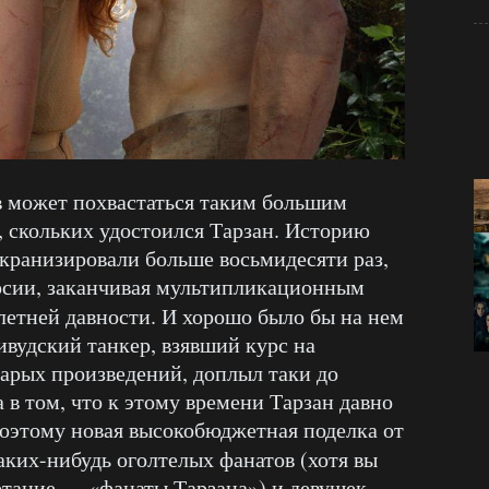
 может похвастаться таким большим
 скольких удостоился Тарзан. Историю
экранизировали больше восьмидесяти раз,
ерсии, заканчивая мультипликационным
етней давности. И хорошо было бы на нем
ивудский танкер, взявший курс на
арых произведений, доплыл таки до
 в том, что к этому времени Тарзан давно
оэтому новая высокобюджетная поделка от
аких-нибудь оголтелых фанатов (хотя вы
етание — «фанаты Тарзана») и девушек,