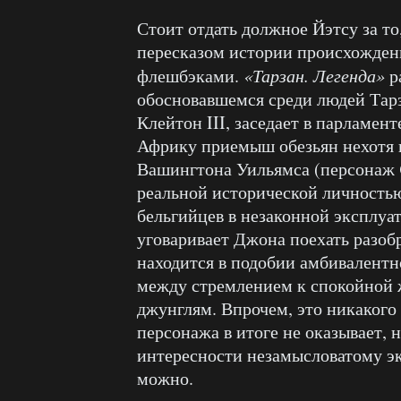
Стоит отдать должное Йэтсу за то,
пересказом истории происхожден
флешбэками.
«Тарзан. Легенда»
р
обосновавшемся среди людей Тарз
Клейтон III, заседает в парламент
Африку приемыш обезьян нехотя 
Вашингтона Уильямса (персонаж
реальной исторической личность
бельгийцев в незаконной эксплуа
уговаривает Джона поехать разобр
находится в подобии амбивалентно
между стремлением к спокойной 
джунглям. Впрочем, это никакого 
персонажа в итоге не оказывает, 
интересности незамысловатому эк
можно.