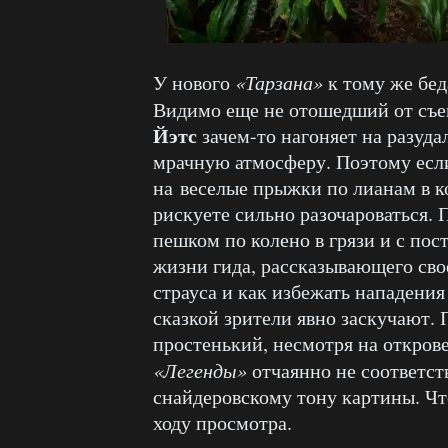
У нового
«Тарзана»
к тому же бед
Видимо еще не отошедший от съ
Йэтс
зачем-то нагоняет на разуд
мрачную атмосферу. Поэтому если
на веселые прыжки по лианам в 
рискуете сильно разочароваться. 
пешком по колено в грязи и с по
жизни гида, рассказывающего сво
страуса и как избежать нападения
сказкой зрители явно заскучают. 
простенький, несмотря на откро
«Легенды»
отчаянно не соответст
снайдеровскому тону картины. Что
ходу просмотра.