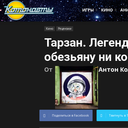
Котонавты
ИГРЫ
КИНО
АН
Кино
Рецензии
Тарзан. Леген
обезьяну ни к
От
Антон Ко
Поделиться в Facebook
Твитнуть в 