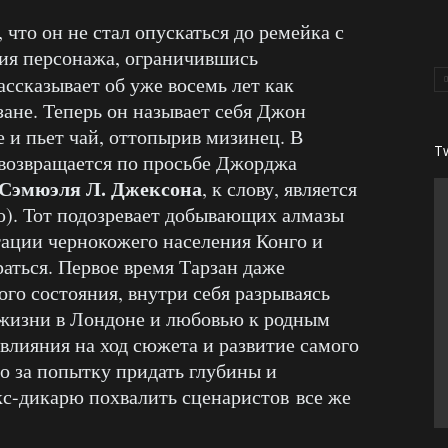
 что он не стал опускаться до ремейка с
ия персонажа, ограничившись
ассказывает об уже восемь лет как
ане. Теперь он называет себя Джон
е и пьет чай, оттопырив мизинец. В
T
возвращается по просьбе Джорджа
Сэмюэля Л. Джексона
, к слову, является
ю). Тот подозревает добывающих алмазы
тации чернокожего населения Конго и
аться. Первое время Тарзан даже
го состояния, внутри себя разрываясь
жизни в Лондоне и любовью к родным
влияния на ход сюжета и развитие самого
но за попытку придать глубины и
с-дикарю похвалить сценаристов все же