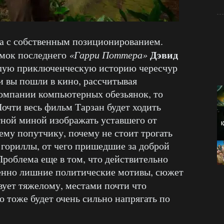
а с собственным позиционированием.
Дэвид
емок последнего
«Гарри Поттера»
алую приключенческую историю чересчур
 вы пошли в кино, рассчитывая
компании компьютерных обезьянок, то
Почти весь фильм Тарзан будет ходить
стной миной изображать уставшего от
ему попутчику, почему не стоит трогать
 гориллы, от чего пришедшие за доброй
Проблема еще в том, что действительно
венно лишние политические мотивы, сюжет
вует тяжелому, местами почти что
 тоже будет очень сильно напрягать по