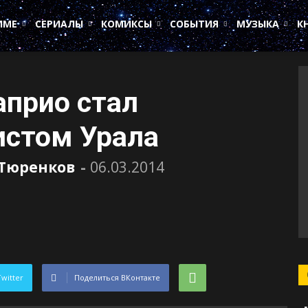
ИМЕ
СЕРИАЛЫ
КОМИКСЫ
СОБЫТИЯ
МУЗЫКА
К
прио стал
истом Урала
 Тюренков
-
06.03.2014
Twitter
Поделиться ВКонтакте