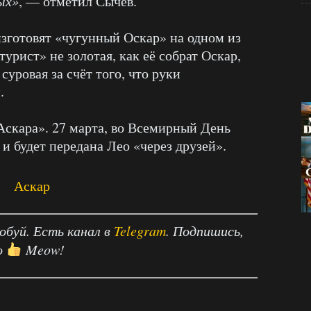
ых»
, — отметил Сычев.
изготовят «чугунный Оскар» на одном из
урист» не золотая, как её собрат Оскар,
суровая за счёт того, что руки
.
«Аскара». 27 марта, во Всемирный День
 и будет передана Лео «через друзей».
робуй. Есть канал в
Telegram
. Подпишись,
о
Meow!