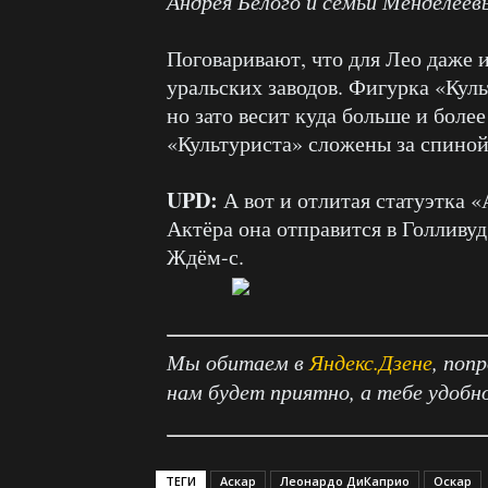
Андрея Белого и семьи Менделеев
Поговаривают, что для Лео даже 
уральских заводов. Фигурка «Культ
но зато весит куда больше и более 
«Культуриста» сложены за спиной
UPD:
А вот и отлитая статуэтка 
Актёра она отправится в Голливуд
Ждём-с.
Мы обитаем в
Яндекс.Дзене
, поп
нам будет приятно, а тебе удобн
ТЕГИ
Аскар
Леонардо ДиКаприо
Оскар