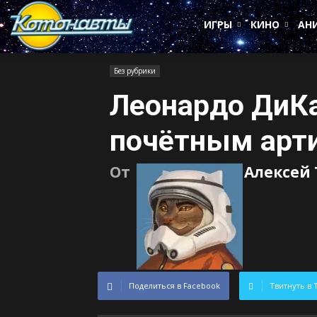
Котонавты
ИГРЫ
КИНО
АН
Без рубрики
Леонардо ДиКа
почётным арт
От
Алексей
Поделиться в Facebook
Твитнуть в 