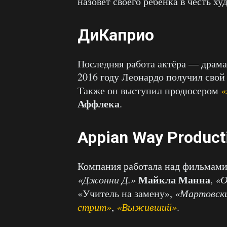
назовёт своего ребёнка в честь х
ДиКаприо
Последняя работа актёра — драм
2016 году Леонардо получил сво
Также он выступил продюсером
«
Аффлека
.
Appian Way Product
Компания работала над фильмам
Майкла Манна
«Джонни Д.»
,
«О
«Учитель на замену»,
«Мартовск
стрит»
,
«Выживший»
.