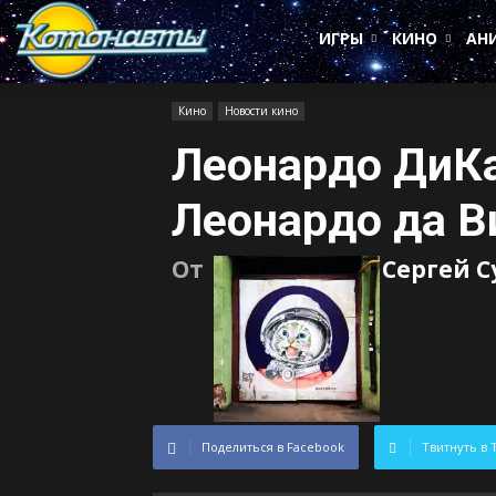
Котонавты
ИГРЫ
КИНО
АН
Кино
Новости кино
Леонардо ДиК
Леонардо да В
От
Сергей 
Поделиться в Facebook
Твитнуть в 