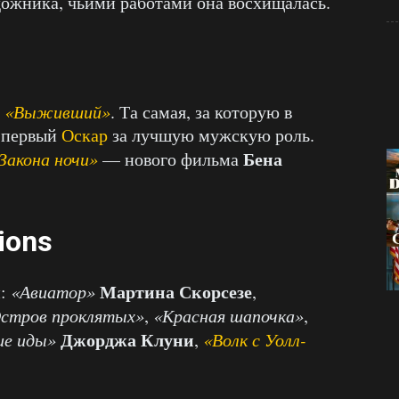
удожника, чьими работами она восхищалась.
а
«Выживший»
. Та самая, за которую в
й первый
Оскар
за лучшую мужскую роль.
Бена
Закона ночи»
— нового фильма
ions
Мартина Скорсезе
и:
«Авиатор»
,
стров проклятых»
,
«Красная шапочка»
,
Джорджа Клуни
ие иды»
,
«Волк с Уолл-