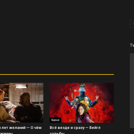
T
Кино
 лет желаний — О чём
Всё везде и сразу — Бейгл
Джинны
судьбы