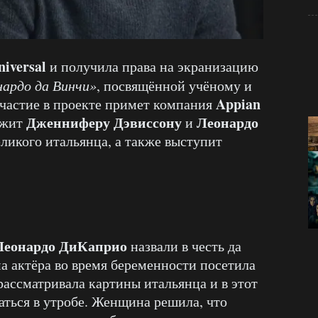
niversal
и получила права на экранизацию
ардо да Винчи»
, посвящённой учёному и
Appian
частие в проекте примет компания
Дженниферу Дэвиссону
Леонардо
ежит
и
еликого итальянца, а также выступит
Леонардо ДиКаприо
назвали в честь да
ма актёра во время беременности посетила
рассматривала картины итальянца и в этот
аться в утробе. Женщина решила, что