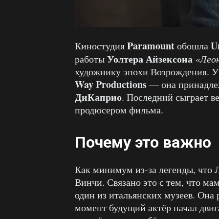
Paramount
U
Киностудия
обошла
Уолтера Айзексона
работы
«Леон
художнику эпохи Возрождения. У
Way Productions
— она принадл
ДиКаприо
. Последний сыграет в
продюсером фильма.
Почему это важно
Как минимум из-за легенды, что
Винчи. Связано это с тем, что ма
один из итальянских музеев. Она 
момент будущий актёр начал двиг