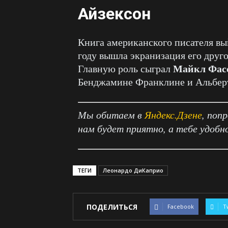
Айзексон
Книга американского писателя вый
году вышла экранизация его друг
Майкл Фас
Главную роль сыграл
Бенджамине Франклине и Альбер
Мы обитаем в
Яндекс.Дзене
, поп
нам будет приятно, а тебе удобн
ТЕГИ
Леонардо ДиКаприо
ПОДЕЛИТЬСЯ
Facebook
T