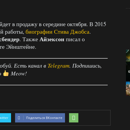
дет в продажу в середине октября. В 2015
ой работы,
биографии Стива Джобса
.
сбендер
Айзексон
. Также
писал о
те Эйнштейне.
робуй. Есть канал в
Telegram
. Подпишись,
о
Meow!
witter
Поделиться ВКонтакте