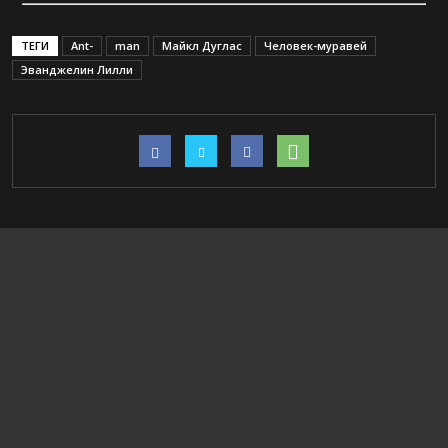
ТЕГИ
Ant-
man
Майкл Дуглас
Человек-муравей
Эванджелин Лилли