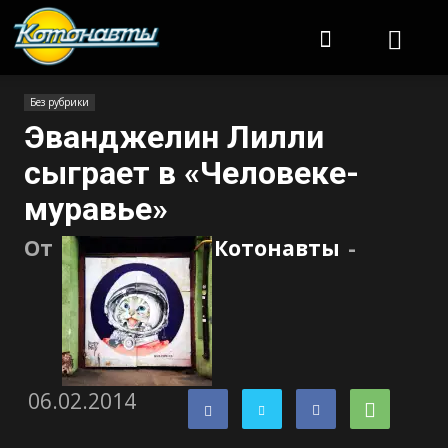
Котонавты
Без рубрики
Эванджелин Лилли
сыграет в «Человеке-
муравье»
От
Котонавты
-
06.02.2014