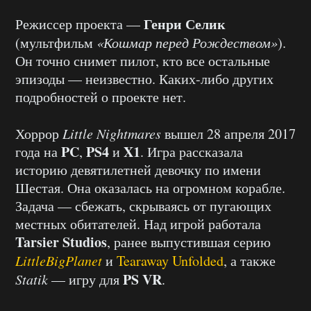
Генри Селик
Режиссер проекта —
(мультфильм
«Кошмар перед Рождеством»
).
Он точно снимет пилот, кто все остальные
эпизоды — неизвестно. Каких-либо других
подробностей о проекте нет.
Хоррор
Little Nightmares
вышел 28 апреля 2017
PC
PS4
X1
года на
,
и
. Игра рассказала
историю девятилетней девочку по имени
Шестая. Она оказалась на огромном корабле.
Задача — сбежать, скрываясь от пугающих
местных обитателей. Над игрой работала
Tarsier Studios
, ранее выпустившая серию
LittleBigPlanet
и
Tearaway Unfolded
, а также
PS VR
Statik
— игру для
.