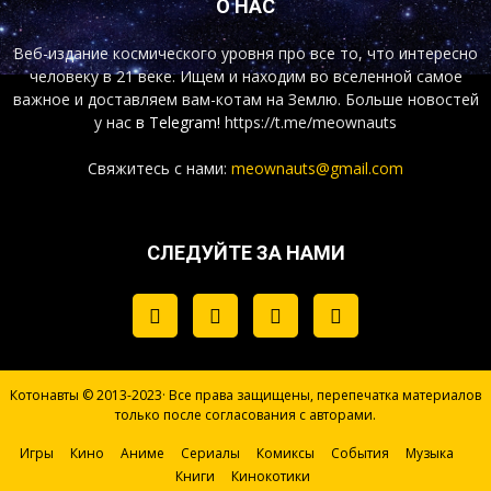
О НАС
Веб-издание космического уровня про все то, что интересно
человеку в 21 веке. Ищем и находим во вселенной самое
важное и доставляем вам-котам на Землю. Больше новостей
у нас
в Telegram!
https://t.me/meownauts
Свяжитесь с нами:
meownauts@gmail.com
СЛЕДУЙТЕ ЗА НАМИ
Котонавты © 2013-2023· Все права защищены, перепечатка материалов
только после согласования с авторами.
Игры
Кино
Аниме
Сериалы
Комиксы
События
Музыка
Книги
Кинокотики