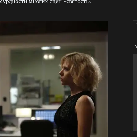
абсурдности многих сцен «святость»
T