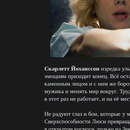
Скарлетт Йоханссон
изредка улы
эмоциям приходит конец. Всё оста
каменным лицом и с ним же борот
мужика и менять мир вокруг. Труд
в этот раз не работает, и на её ме
Не радуют глаз и бои, которые у 
Сверхспособности Люси превраща
в открытом космосе, только на Зе