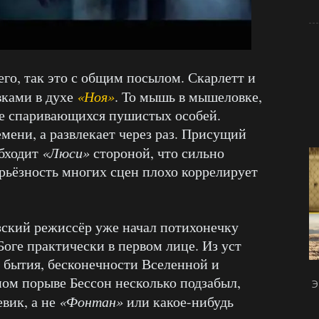
го, так это с общим посылом. Скарлетт и
вками в духе
«Ноя»
. То мышь в мышеловке,
се спаривающихся пушистых особей.
мени, а развлекает через раз. Присущий
бходит
«Люси»
стороной, что сильно
ерьёзность многих сцен плохо коррелирует
зский режиссёр уже начал потихонечку
Боге практически в первом лице. Из уст
 бытия, бесконечности Вселенной и
ном порыве Бессон несколько подзабыл,
Э
евик, а не
«Фонтан»
или какое-нибудь