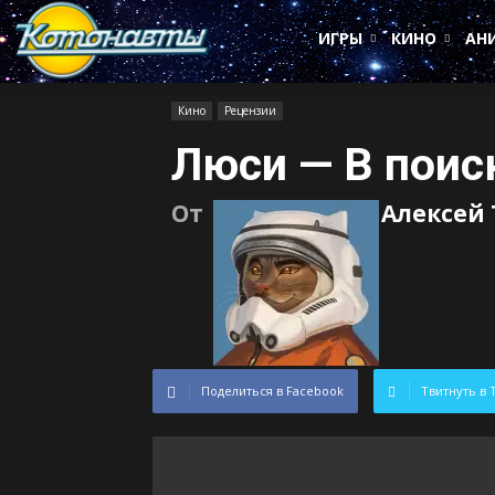
Котонавты
ИГРЫ
КИНО
АН
Кино
Рецензии
Люси — В поис
От
Алексей
Поделиться в Facebook
Твитнуть в 