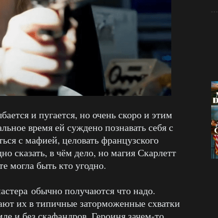
бается и пугается, но очень скоро и этим
льное время ей суждено познавать себя с
ься с мафией, целовать французского
но сказать, в чём дело, но магия Скарлетт
сте могла быть кто угодно.
мастера обычно получаются что надо.
ют их в типичные заторможенные схватки
мле и без скафандров. Героиня зачем-то