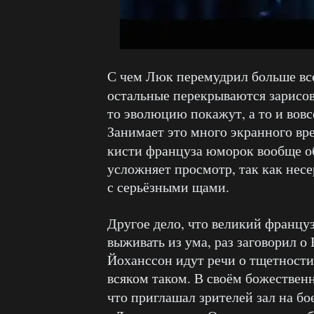
С чем Люк перемудрил больше все
остальные перекрываются зарисо
то эволюцию покажут, а то и вов
Занимает это много экранного вре
кисти француза юморок вообще о
усложняет просмотр, так как нес
с серьёзными щами.
Другое дело, что великий францу
выживать из ума, раз заговорил о 
Йоханссон идут речи о тщетности
всяком таком. В своём божествен
что приглашал зрителей зал на бо