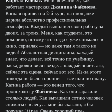
Кирилл Ковбас:
Меня впечатляет, как
Джаника Файзиева
работает мастерская
.
Когда я пришёл на 2-й курс, на площадке
царила абсолютно профессиональная
атмосфера. Каждый выполнял свою работу за
двоих, за троих. Меня, как студента, это
покорило, потому что тогда я уже снимался в
кино, сериалах — но даже там я такого не
видел! Абсолютная дисциплина, каждый
знает, что делает, всё точно по учебнику,
раскадровки висят везде… каждый знает: ага,
сейчас эта сцена, сейчас вот это. Из-за этого
никогда не было торопни — все шли по плану.
Катина работа — это венец того, что
Файзиева
происходит у
. Как они заразили
столько людей. Как вытащили сотню человек
сниматься в лесу… мне бы сказали, я бы
подумал 10 раз. Очень хороший пре-