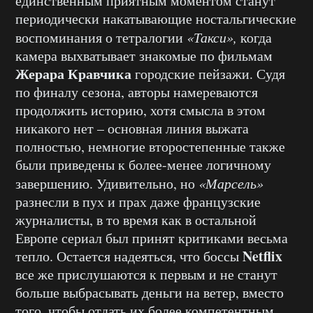
единственным приятным моментом станут
периодически накатывающие ностальгические
воспоминания о тетралогии
«Такси»,
когда
камера выхватывает знакомые по фильмам
Жерара Кравчика
городские пейзажи. Судя
по финалу сезона, авторы намереваются
продолжить историю, хотя смысла в этом
никакого нет – основная линия выжата
полностью, немногие второстепенные также
были приведены к более-менее логичному
завершению. Удивительно, но
«Марсель»
разнесли в пух и прах даже французские
журналисты, в то время как в остальной
Европе сериал был принят критиками весьма
Netflix
тепло. Остается надеяться, что боссы
все же прислушаются к первым и не станут
больше выбрасывать деньги на ветер, вместо
того, чтобы отдать их более компетентным