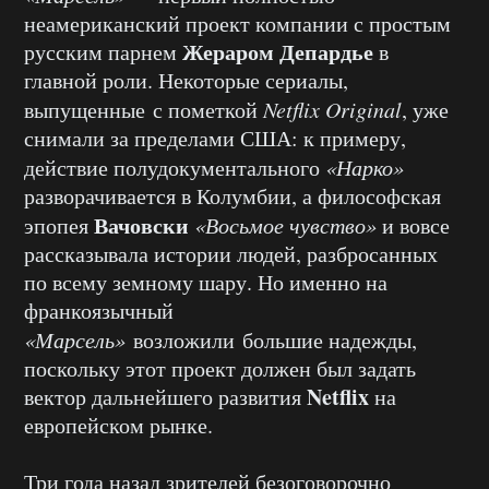
неамериканский проект компании с простым
Жераром Депардье
русским парнем
в
главной роли. Некоторые сериалы,
выпущенные с пометкой
Netflix Original
, уже
снимали за пределами США: к примеру,
действие полудокументального
«Нарко»
разворачивается в Колумбии, а философская
Вачовски
эпопея
«Восьмое чувство»
и вовсе
рассказывала истории людей, разбросанных
по всему земному шару. Но именно на
франкоязычный
«Марсель»
возложили большие надежды,
поскольку этот проект должен был задать
Netflix
вектор дальнейшего развития
на
европейском рынке.
Три года назад зрителей безоговорочно