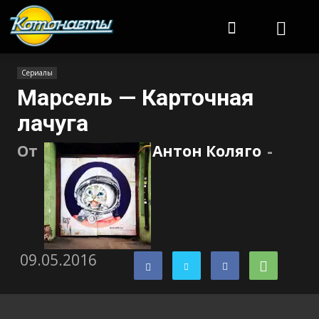
Котонавты
Сериалы
Марсель — Карточная
лачуга
От
Антон Коляго
-
09.05.2016