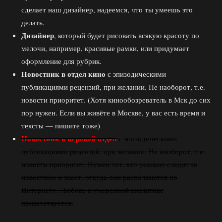
сделает наш дизайнер, надеемся, что ты умеешь это
делать.
Дизайнер
, который будет рисовать всякую красоту по
мелочи, например, красивые рамки, или придумает
оформление для рубрик.
Новостник в отдел кино
с эпизодическими
публикациями рецензий, при желании. Не наоборот, т.е.
новости приоритет. (Хотя кинообозреватель в Мск до сих
пор нужен. Если вы живёте в Москве, у вас есть время и
тексты — пишите тоже)
Новостник в игровой отдел
с эпизодическими
публикациями рецензий, при желании. Не наоборот, т.е.
новости приоритет. Нужен тот, кто реально следит за
новостями и знает, откуда они расползаются по
Интернету. Любовь к умеренной аналитике
приветствуется.