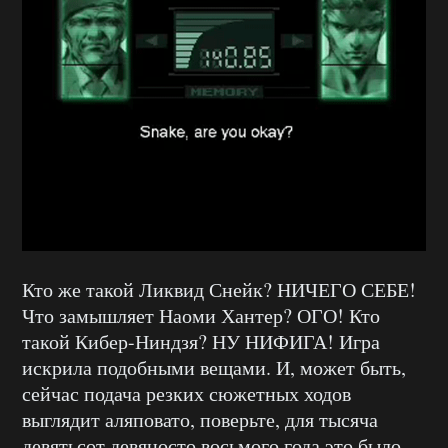
Кто же такой Ликвид Снейк? НИЧЕГО СЕБЕ!
Что замышляет Наоми Хантер? ОГО! Кто
такой Кибер-Ниндзя? НУ НИФИГА! Игра
искрила подобными вещами. И, может быть,
сейчас подача резких сюжетных ходов
выглядит аляповато, поверьте, для тысяча
девятьсот девяносто восьмого года это было