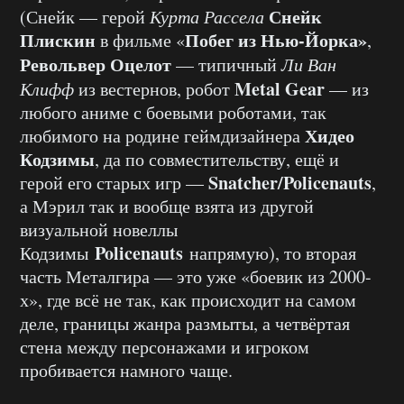
Снейк
(Снейк — герой
Курта Рассела
Плискин
Побег из Нью-Йорка»
в фильме «
,
Револьвер Оцелот
— типичный
Ли Ван
Metal Gear
Клифф
из вестернов, робот
— из
любого аниме с боевыми роботами, так
Хидео
любимого на родине геймдизайнера
Кодзимы
, да по совместительству, ещё и
Snatcher/Policenauts
герой его старых игр —
,
а Мэрил так и вообще взята из другой
визуальной новеллы
Policenauts
Кодзимы
напрямую), то вторая
часть Металгира — это уже «боевик из 2000-
х», где всё не так, как происходит на самом
деле, границы жанра размыты, а четвёртая
стена между персонажами и игроком
пробивается намного чаще.