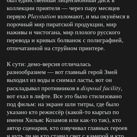
коллекции приятеля — через пару месяцев
первую
Playstation
взломают, и мы окунёмся в
порочный мир пиратской продукции, мир
наживы и чистогана, мир плохого русского
перевода и кривых болванок с полиграфией,
отпечатанной на струйном принтере.
К сути: демо-версия отличалась
разнообразием — вот главный герой Змей
выходил из воды и снимал ласты, вот он
раскладывал противников в
disposal facility
,
вот ехал в лифте. Все это было стилизовано
под фильм: на экране шли титры, где было
указано кто режиссёр (какой-то кыргыз по
имени Хильяс Козамов или как-то так), кто
автор сценария, кто озвучивал главных героев
и чуть ли не кто ставил свет с камерой и кто