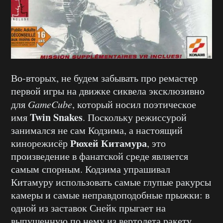
Во-вторых, не будем забывать про ремастер
первой игры на движке сиквела эксклюзивно
для
GameCube
, который носил поэтическое
Twin Snakes
имя
. Поскольку режиссурой
занимался не сам Кодзима, а настоящий
Рюхей Китамура
кинорежисёр
, это
произведение в фанатской среде является
самым спорным. Кодзима упрашивал
Китамуру использовать самые глупые ракурсы
камеры и самые неправдоподобные прыжки: в
одной из заставок Снейк прыгает на
выпущенную по нему из вертолета ракету