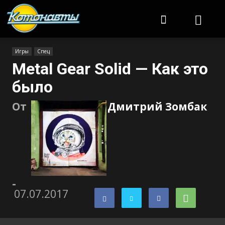
Котонавты
Игры
Спец
Metal Gear Solid — Как это
было
От
Дмитрий Зомбак
-
07.07.2017