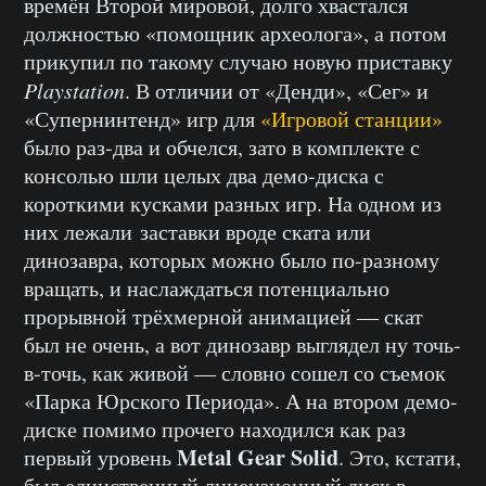
времён Второй мировой, долго хвастался
должностью «помощник археолога», а потом
прикупил по такому случаю новую приставку
Playstation
. В отличии от «Денди», «Сег» и
«Супернинтенд» игр для
«Игровой станции»
было раз-два и обчелся, зато в комплекте с
консолью шли целых два демо-диска с
короткими кусками разных игр. На одном из
них лежали заставки вроде ската или
динозавра, которых можно было по-разному
вращать, и наслаждаться потенциально
прорывной трёхмерной анимацией — скат
был не очень, а вот динозавр выглядел ну точь-
в-точь, как живой — словно сошел со съемок
«Парка Юрского Периода». А на втором демо-
диске помимо прочего находился как раз
Metal Gear Solid
первый уровень
. Это, кстати,
был единственный лицензионный диск в