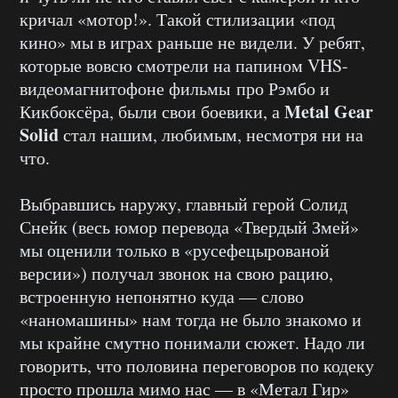
кричал «мотор!». Такой стилизации «под
кино» мы в играх раньше не видели. У ребят,
которые вовсю смотрели на папином VHS-
видеомагнитофоне фильмы про Рэмбо и
Metal Gear
Кикбоксёра, были свои боевики, а
Solid
стал нашим, любимым, несмотря ни на
что.
Выбравшись наружу, главный герой Солид
Снейк (весь юмор перевода «Твердый Змей»
мы оценили только в «русефецырованой
версии») получал звонок на свою рацию,
встроенную непонятно куда — слово
«наномашины» нам тогда не было знакомо и
мы крайне смутно понимали сюжет. Надо ли
говорить, что половина переговоров по кодеку
просто прошла мимо нас — в «Метал Гир»