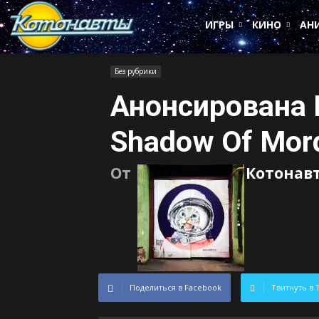
Котонавты
ИГРЫ
КИНО
АН
Без рубрики
Анонсирована M
Shadow Of Mor
От
Котонав
Поделиться в Facebook
Твитнуть в 