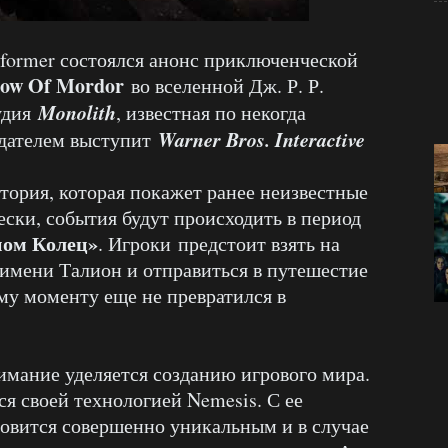
former состоялся анонс приключенческой
dow Of Mordor
во вселенной Дж. Р. Р.
Monolith
удия
, известная по некогда
Warner Bros. Interactive
здателем выступит
тория, которая покажет ранее неизвестные
ски, события будут происходить в период
ном Колец»
. Игроки
предстоит взять на
 имени Талион и отправиться в путешестие
му моменту еще не превратился в
нимание уделяется созданию игрового мира.
ся своей технологией Nemesis. С ее
вится совершенно уникальным и в случае