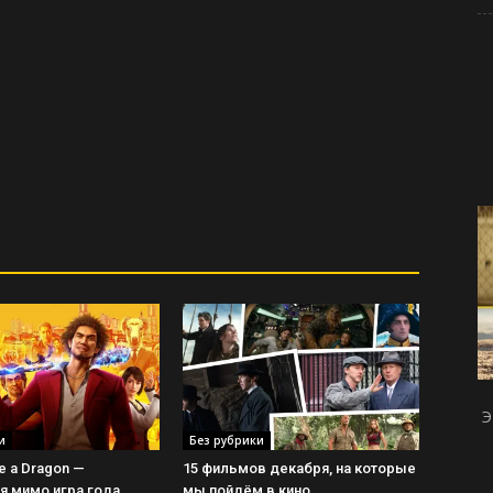
Э
и
Без рубрики
ke a Dragon —
15 фильмов декабря, на которые
 мимо игра года
мы пойдём в кино