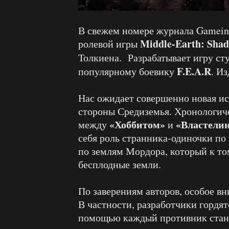
В свежем номере журнала Gamein
Middle-Earth: Sha
ролевой игры
Толкиена. Разрабатывает игру ст
F.E.A.R
популярному боевику
. И
Нас ожидает совершенно новая ис
стороны Средиземья. Хронологиче
«Хоббитом»
«Властели
между
и
себя роль странника-одиночки по
по землям Мордора, который к то
бесплодные земли.
По заверениям авторов, особое в
В частности, разработчики гордят
помощью каждый противник стано