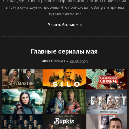
Сокращения, гнев игроков и разработчиков, обсчеты с прибылью
в 45% и куча других проблем. Что происходит с Bungie и причем
тут менеджмент?
Узнать больше
Главные сериалы мая
-
Иван Шапкин
08.05.2023