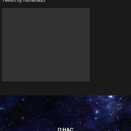
Tweets by meownauts
О НАС