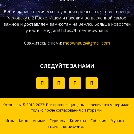
Веб-издание космического уровня про все то, что интересно
человеку в 21 веке. Ищем и находим во вселенной самое
важное и доставляем вам-котам на Землю. Больше новостей
у нас
в Telegram!
https://t.me/meownauts
Свяжитесь с нами:
meownauts@gmail.com
СЛЕДУЙТЕ ЗА НАМИ
Котонавты © 2013-2023· Все права защищены, перепечатка материалов
только после согласования с авторами.
Игры
Кино
Аниме
Сериалы
Комиксы
События
Музыка
Книги
Кинокотики