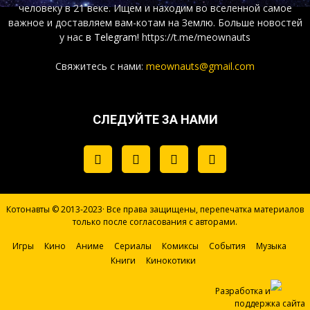
человеку в 21 веке. Ищем и находим во вселенной самое
важное и доставляем вам-котам на Землю. Больше новостей
у нас
в Telegram!
https://t.me/meownauts
Свяжитесь с нами:
meownauts@gmail.com
СЛЕДУЙТЕ ЗА НАМИ
Котонавты © 2013-2023· Все права защищены, перепечатка материалов
только после согласования с авторами.
Игры
Кино
Аниме
Сериалы
Комиксы
События
Музыка
Книги
Кинокотики
Разработка и
поддержка сайта