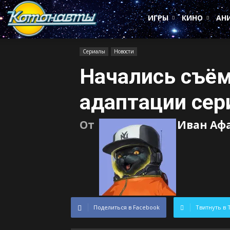
Котонавты
ИГРЫ
КИНО
АН
Сериалы
Новости
Начались съём
адаптации сер
От
Иван Аф
Поделиться в Facebook
Твитнуть в 