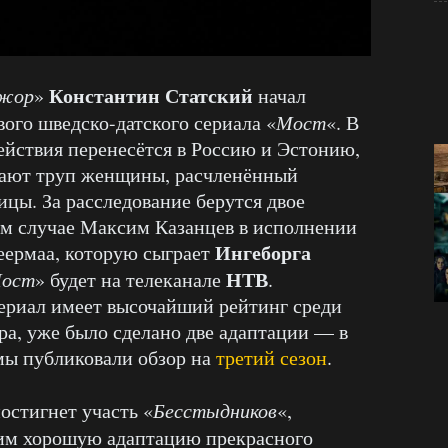
Константин Статский
жор
»
начал
ого шведско-датского сериала «
Мост
«. В
ействия перенесётся в Россию и Эстонию,
ивают труп женщины, расчленённый
цы. За расследование берутся двое
шем случае Максим Казанцев в исполнении
Ингеборга
еермаа, которую сыграет
НТВ
ост
» будет на телеканале
.
ериал имеет высочайший рейтинг среди
ра, уже было сделано две адаптации — в
мы публиковали обзор на
третий сезон
.
постигнет участь «
Бесстыдников
«,
чим хорошую адаптацию прекрасного