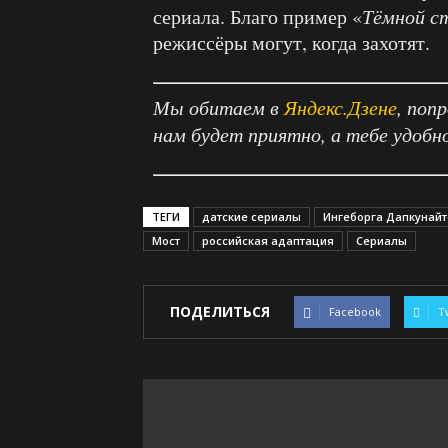
сериала. Благо пример «
Тёмной с
режиссёры могут, когда захотят.
Мы обитаем в
Яндекс.Дзене
, поп
нам будет приятно, а тебе удобн
ТЕГИ
датские сериалы
Ингеборга Дапкунайт
Мост
российская адаптация
Сериалы
ПОДЕЛИТЬСЯ
Facebook
T