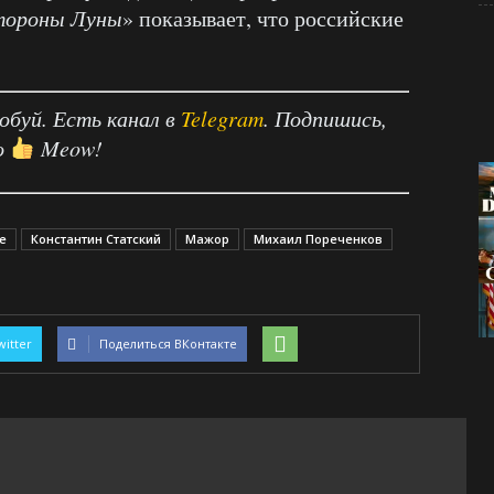
тороны Луны
» показывает, что российские
робуй. Есть канал в
Telegram
. Подпишись,
о
Meow!
е
Константин Статский
Мажор
Михаил Пореченков
witter
Поделиться ВКонтакте