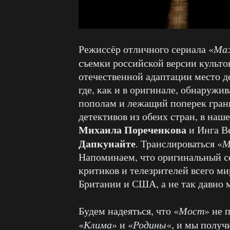
Режиссёр отличного сериала «
Ма
съемки российской версии культов
отечественной адаптации место д
где, как и в оригинале, обнаруж
пополам и лежащий поперек грани
детективов из обеих стран, в на
Михаила Пореченкова
и Инга В
Дапкунайте
. Транслироваться «
М
Напоминаем, что оригинальный с
критиков и телезрителей всего ми
Британии и США, а не так давно 
Будем надеяться, что «
Мост
» не 
«
Клима
» и «
Родины
«, и мы полу