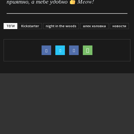
приятно, а тебе удобно
Meow!
ТЕГИ
Kickstarter
night in the woods
алек холовка
новости