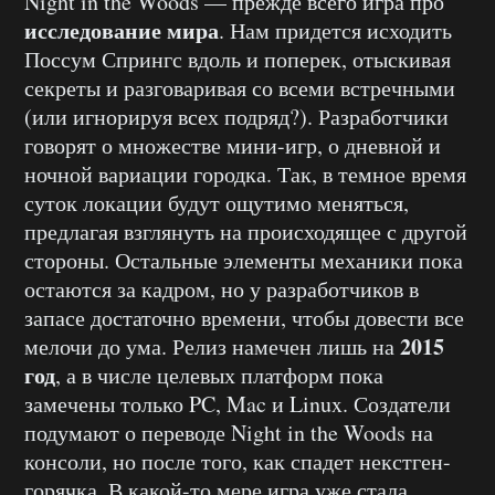
Night in the Woods — прежде всего игра про
исследование мира
. Нам придется исходить
Поссум Спрингс вдоль и поперек, отыскивая
секреты и разговаривая со всеми встречными
(или игнорируя всех подряд?). Разработчики
говорят о множестве мини-игр, о дневной и
ночной вариации городка. Так, в темное время
суток локации будут ощутимо меняться,
предлагая взглянуть на происходящее с другой
стороны. Остальные элементы механики пока
остаются за кадром, но у разработчиков в
запасе достаточно времени, чтобы довести все
2015
мелочи до ума. Релиз намечен лишь на
год
, а в числе целевых платформ пока
замечены только PC, Mac и Linux. Создатели
подумают о переводе Night in the Woods на
консоли, но после того, как спадет некстген-
горячка. В какой-то мере игра уже стала