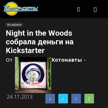
Котонавты
Без рубрики
Night in the Woods
собрала деньги на
Kickstarter
От
Котонавты
-
24.11.2013