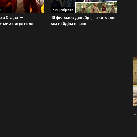
и
Без рубрики
ke a Dragon —
15 фильмов декабря, на которые
 мимо игра года
мы пойдём в кино
Э