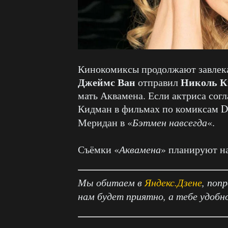
Кинокомиксы продолжают завлекат
Джеймс Ван
Николь К
отправил
мать Аквамена. Если актриса согла
Кидман в фильмах по комиксам D
Меридан в «
Бэтмен навсегда
«.
Съёмки «
Аквамена
» планируют на
Мы обитаем в
Яндекс.Дзене
, поп
нам будет приятно, а тебе удобн