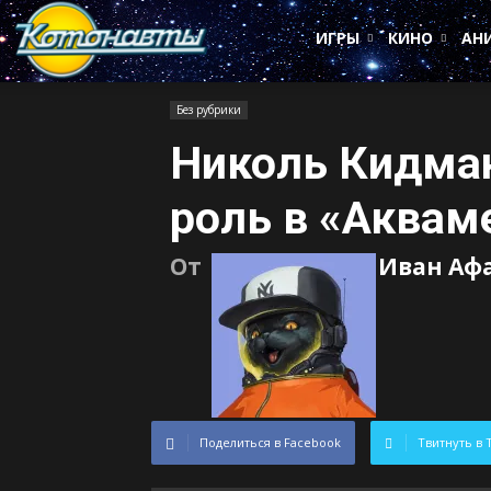
Котонавты
ИГРЫ
КИНО
АН
Без рубрики
Николь Кидма
роль в «Аквам
От
Иван Аф
Поделиться в Facebook
Твитнуть в 