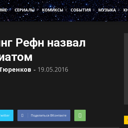
ИМЕ
СЕРИАЛЫ
КОМИКСЫ
СОБЫТИЯ
МУЗЫКА
К
нг Рефн назвал
гиатом
 Тюренков
-
19.05.2016
Twitter
Поделиться ВКонтакте