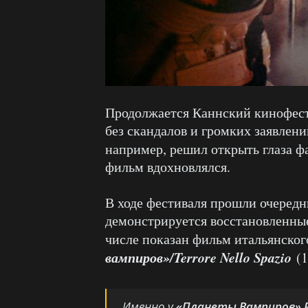
Продолжается Каннский кинофест
без скандалов и громких заявлен
например, решил открыть глаза ф
фильм вдохновлялся.
В ходе фестиваля прошли очередны
демонстрируется восстановленные
числе показан фильм итальянско
вампиров»/Terrore Nello Spazio
(1
Именно у
«Планеты Вампиров»