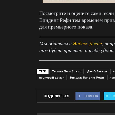
Посмотрите и оцените сами, если
Виндинг Рефн тем временем прив
для премьерного показа.
Мы обитаем в
Яндекс.Дзене
, поп
нам будет приятно, а тебе удобн
ТЕГИ
Terrore Nello Spazio
Дэн О'Бэннон
к
неоновый демон
Николас Виндинг Рефн
нов
ПОДЕЛИТЬСЯ
Facebook
T