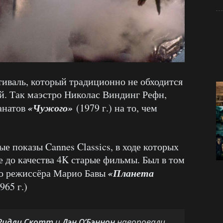
иваль, который традиционно не обходится
ий. Так маэстро Николас Виндинг Рефн,
«Чужого»
анатов
(1979 г.) на то, чем
е показы Cannes Classics, в ходе которых
 до качества 4K старые фильмы. Был в том
«Планета
го режиссёра Марио Бавы
965 г.)
Ридли Скотт
и
Дэн О’Бэннон
наворовали