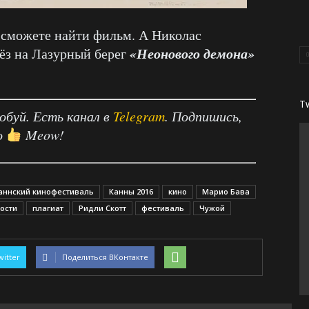
 сможете найти фильм. А Николас
«Неонового демона»
ёз на Лазурный берег
T
робуй. Есть канал в
Telegram
. Подпишись,
о
Meow!
аннский кинофестиваль
Канны 2016
кино
Марио Бава
ости
плагиат
Ридли Скотт
фестиваль
Чужой
witter
Поделиться ВКонтакте