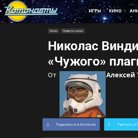
Котонавты
ИГРЫ
КИНО
АН
Кино
Новости кино
Николас Винди
«Чужого» пла
От
Алексей
Поделиться в Facebook
Твитнуть в 