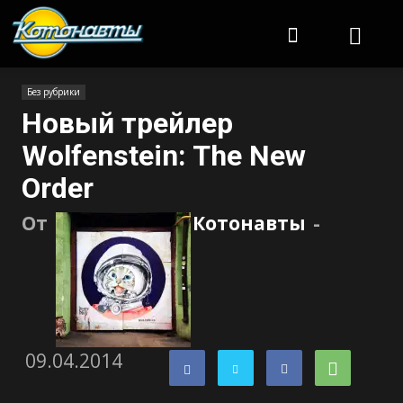
Котонавты
Без рубрики
Новый трейлер
Wolfenstein: The New
Order
От
Котонавты
-
09.04.2014