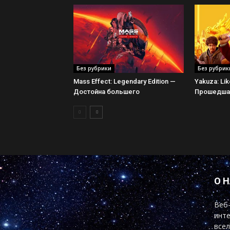
Без рубрики
Без рубрик
Mass Effect: Legendary Edition —
Yakuza: Li
Достойна большего
Прошедшая
О 
Веб-
инте
всел