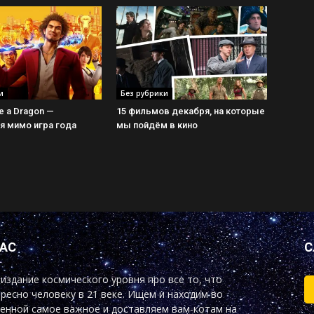
и
Без рубрики
ke a Dragon —
15 фильмов декабря, на которые
 мимо игра года
мы пойдём в кино
НАС
С
издание космического уровня про все то, что
ресно человеку в 21 веке. Ищем и находим во
енной самое важное и доставляем вам-котам на