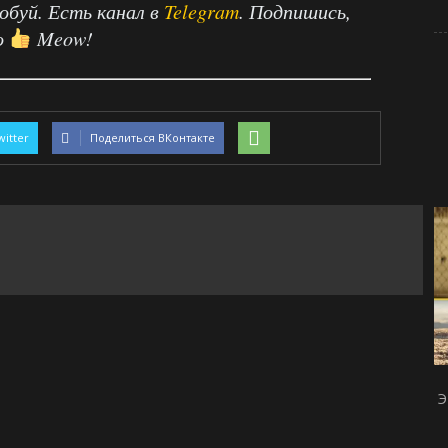
робуй. Есть канал в
Telegram
. Подпишись,
о
Meow!
witter
Поделиться ВКонтакте
Э