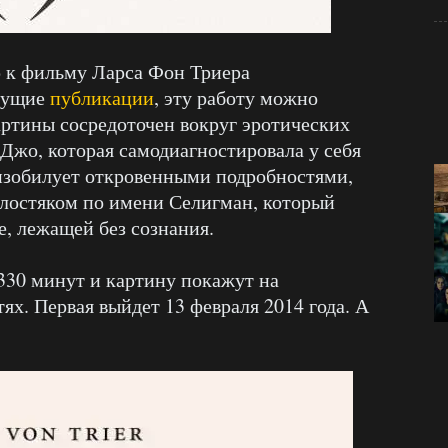
р к фильму Ларса Фон Триера
дущие
публикации
, эту работу можно
ртины сосредоточен вокруг эротических
жо, которая самодиагностировала у себя
зобилует откровенными подробностями,
олостяком по имени Селигман, который
е, лежащей без сознания.
330 минут и картину покажут на
тях. Первая выйдет 13 февраля 2014 года. А