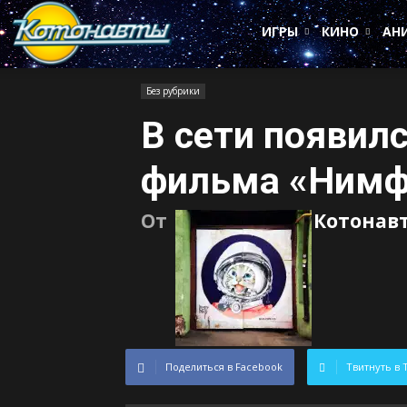
Котонавты
ИГРЫ
КИНО
АН
Без рубрики
В сети появил
фильма «Нимф
От
Котонав
Поделиться в Facebook
Твитнуть в 