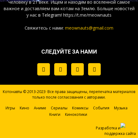
человеку в 21 веке. Ищем и находим во вселенной самое
важное и доставляем вам-котам на Землю. Больше новостей
у нас
в Telegram!
https://t.me/meownauts
Свяжитесь с нами:
meownauts@gmail.com
СЛЕДУЙТЕ ЗА НАМИ
Котонавты © 2013-2023· Все права защищены, перепечатка материалов
только после согласования с авторами.
Игры
Кино
Аниме
Сериалы
Комиксы
События
Музыка
Книги
Кинокотики
Разработка и
поддержка сайта